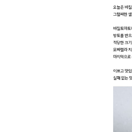
오늘은 바질
그럴싸한 샐
바질토마토
방토를 반으
적당한 크기
모짜렐라 치
마지막으로 
이쁘고 맛있
실패 없는 