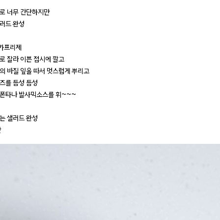
로 너무 간단하지만
러드 완성
카프리제
로 잘라 이쁜 접시에 깔고
의 바질 잎을 따서 멋스럽게 뿌리고
즈를 듬성 듬성
폰타나 발사믹소스를 휘~~~
는 샐러드 완성
맛