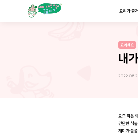
요리가
맛있어지는
부엌
요리가 즐
요리가
건강해지는
부엌
요리해요
요리가
쉬워지는
부엌
내가
2022.08.2
요즘 작은 
간단한 식물
재미가 쏠쏠