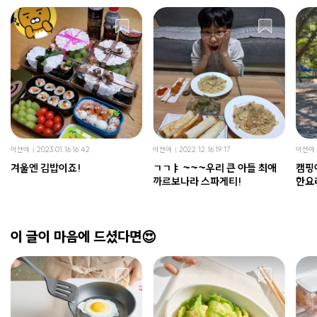
이선아
2023.01.16 16:42
이선아
2022.12.16 19:17
이선아
겨울엔 김밥이죠!
ㄱㄱㅑ ~~~우리 큰 아들 최애
캠핑
까르보나라 스파게티!
한요
이 글이 마음에 드셨다면😍