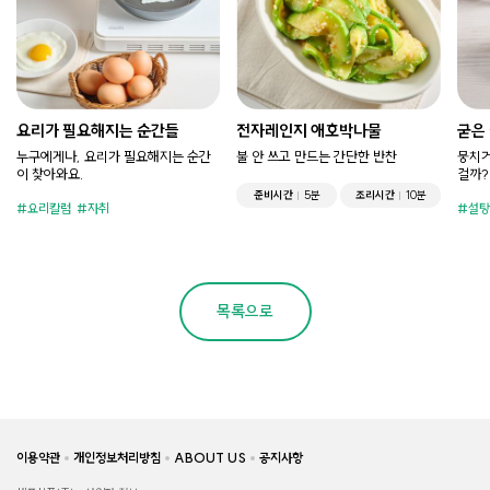
요리가 필요해지는 순간들
전자레인지 애호박나물
굳은
누구에게나, 요리가 필요해지는 순간
불 안 쓰고 만드는 간단한 반찬
뭉치거
이 찾아와요.
걸까?
준비시간
5분
조리시간
10분
요리칼럼
자취
설탕
목록으로
이용약관
개인정보처리방침
ABOUT US
공지사항