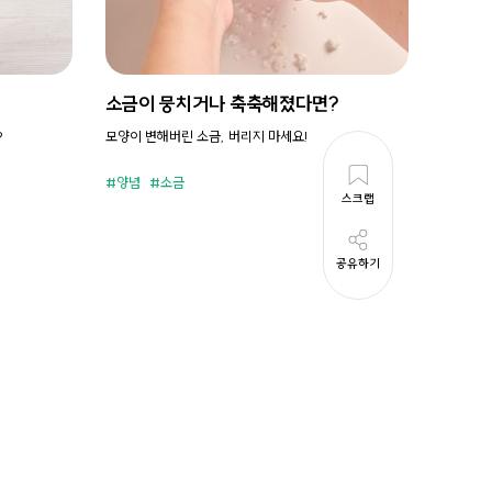
소금이 뭉치거나 축축해졌다면?
시원새
?
모양이 변해버린 소금, 버리지 마세요!
휘리릭 냉
양념
소금
준비시
스크랩
공유하기