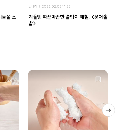
임나래
2023.02.02 14:28
임나래
리들을 소
겨울엔 따끈따끈한 솥밥이 제철, <문어솥
겨울엔
밥>
밥>