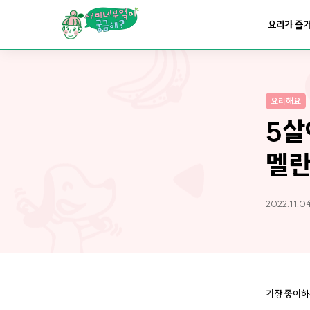
요리가
맛있어지는
부엌
요리가 즐
요리가
건강해지는
부엌
요리해요
요리가
쉬워지는
부엌
5살
멜란
2022.11.04
가장 좋아하