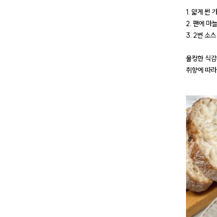
1. 얇게 썬
2. 팬에 마
3. 2번 소
물컹한 식감
취향에 따라