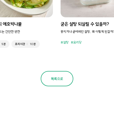
지 애호박나물
굳은 설탕 되살릴 수 있을까?
만드는 간단한 반찬
뭉치거나 굳어버린 설탕, 왜 이렇게 된걸까
설탕
요리당
5분
조리시간
10분
목록으로