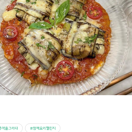
추억을그리다
함께요리챌린지