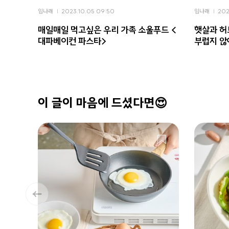
임나래
2023.10.05 09:50
임나래
202
매일매일 먹고싶은 우리 가족 소울푸드 <
햇살과 허
대파베이컨 파스타>
부럽지 않
이 글이 마음에 드셨다면😍