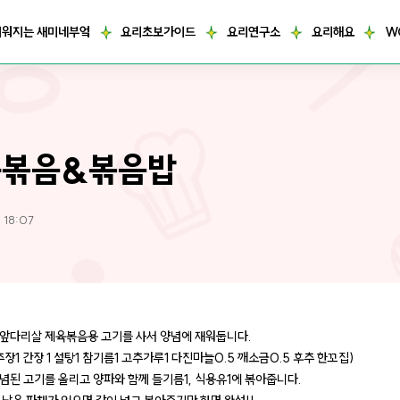
거워지는 새미네부엌
요리초보가이드
요리연구소
요리해요
W
육볶음&볶음밥
 18:07
앞다리살 제육볶음용 고기를 사서 양념에 재워둡니다.
장1 간장 1 설탕1 참기름1 고추가루1 다진마늘0.5 깨소금0.5 후추 한꼬집)
념된 고기를 올리고 양파와 함께 들기름1, 식용유1에 볶아줍니다.