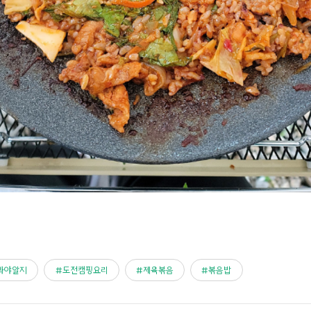
봐야알지
도전캠핑요리
제육볶음
볶음밥