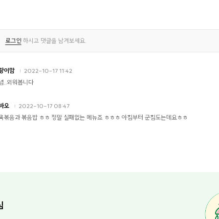
로그인
하시고 댓글을 남겨보세요.
랑이맘
2022-10-17 11:42
념..외워봅니다
바오
2022-10-17 08:47
육볶음과 볶음밥 ㅎㅎ 정말 실패없는 메뉴죠 ㅎㅎㅎ 아침부터 군침도는데요ㅎㅎ
님