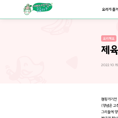
요리가
맛있어지는
부엌
요리가 즐
요리가
건강해지는
부엌
요리해요
요리가
쉬워지는
부엌
제
2022.10.15
캠핑가기전 
(양념은 고추
그리들에 양