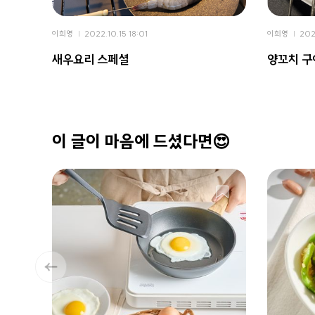
이희영
2022.10.15 18:01
이희영
202
새우요리 스페셜
양꼬치 구
이 글이 마음에 드셨다면😍