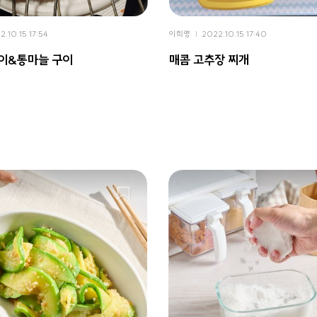
2.10.15 17:54
이희영
2022.10.15 17:40
이&통마늘 구이
매콤 고추장 찌개