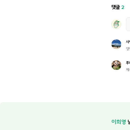
댓글
2
사
양
푸
제
이희영