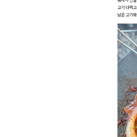
볶다가 전날
고기 다먹고
남은 고기와