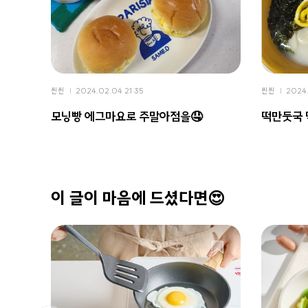
씬씬
2024.02.04 21:35
씬씬
2024.
모닝빵 에그마요로 주말아점을🤤
떡만둣국
이 글이 마음에 드셨다면😍