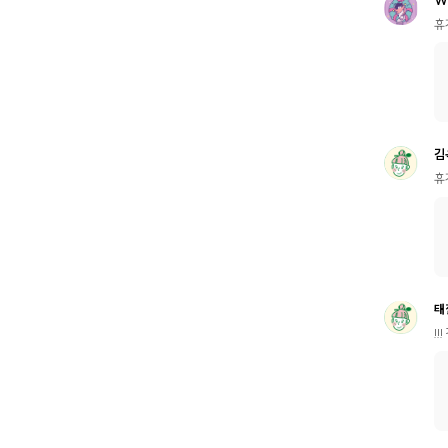
휴
김
휴
태
!