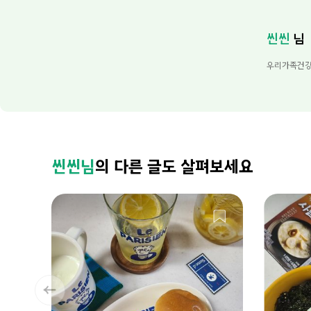
씬씬
님
우리가족건강
씬씬님
의 다른 글도 살펴보세요