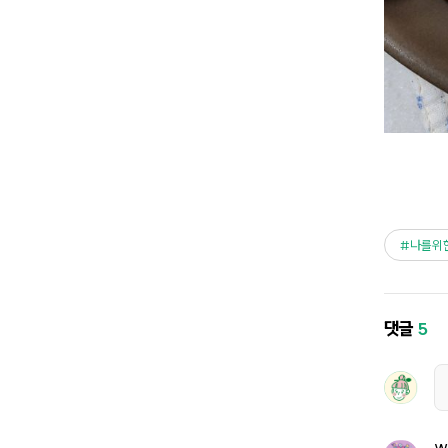
나를위
댓글
5
W