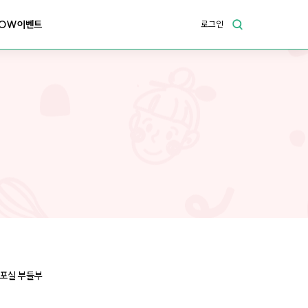
OW이벤트
로그인
실포실 부들부