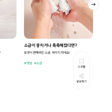
소금이 뭉치거나 축축해졌다면?
시원새
?
모양이 변해버린 소금, 버리지 마세요!
휘리릭 냉
양념
소금
준비시
스크랩
공유하기