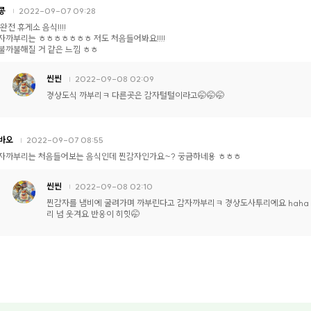
콩
2022-09-07 09:28
 완전 휴게소 음식!!!!
자까부리는 ㅎㅎㅎㅎㅎㅎㅎ 저도 처음들어봐요!!!!
불까불해질 거 같은 느낌 ㅎㅎ
씬씬
2022-09-08 02:09
경상도식 까부리ㅋ 다른곳은 감자털털이라고🤭🤭🤭
바오
2022-09-07 08:55
자까부리는 처음들어보는 음식인데 찐감자인가요~? 궁금하네용 ㅎㅎㅎ
씬씬
2022-09-08 02:10
찐감자를 냄비에 굴려가며 까부린다고 감자까부리ㅋ 경상도사투리에요 haha
리 넘 웃겨요 반응이 히힛🤭