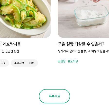
지 애호박나물
굳은 설탕 되살릴 수 있을까?
만드는 간단한 반찬
뭉치거나 굳어버린 설탕, 왜 이렇게 된걸까
설탕
요리당
5분
조리시간
10분
목록으로