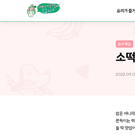
요리가
맛있어지는
부엌
요리가 즐
요리가
건강해지는
부엌
요리해요
요리가
쉬워지는
부엌
소
2022.09.0
밥은 아니라
쫀득이는 떡
들 딱 맛있