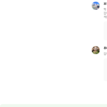
보
헉
감
까
푸
감