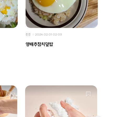
씬씬
2024.02.01 02:03
씬씬
2
양배추참치덮밥
들기름