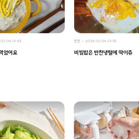
02.04 01:43
씬씬
2024.02.04 01:35
 먹었어요
비빔밥은 반찬냉털에 딱이쥬