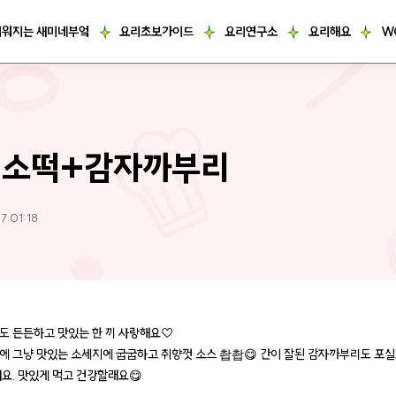
거워지는 새미네부엌
요리초보가이드
요리연구소
요리해요
W
떡소떡+감자까부리
7 01:18
도 든든하고 맛있는 한 끼 사랑해요♡
에 그냥 맛있는 소세지에 굽굽하고 취향껏 소스 촵촵😋 간이 잘된 감자까부리도 포
어요. 맛있게 먹고 건강할래요😋