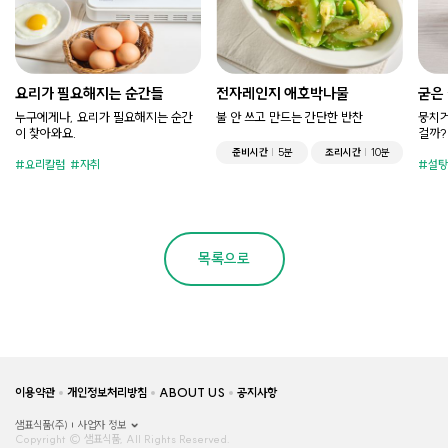
요리가 필요해지는 순간들
전자레인지 애호박나물
굳은
누구에게나, 요리가 필요해지는 순간
불 안 쓰고 만드는 간단한 반찬
뭉치거
이 찾아와요.
걸까?
준비시간
5분
조리시간
10분
요리칼럼
자취
설탕
목록으로
이용약관
개인정보처리방침
ABOUT US
공지사항
샘표식품(주)
사업자 정보
Copyright © 샘표식품, All Rights Reserved.