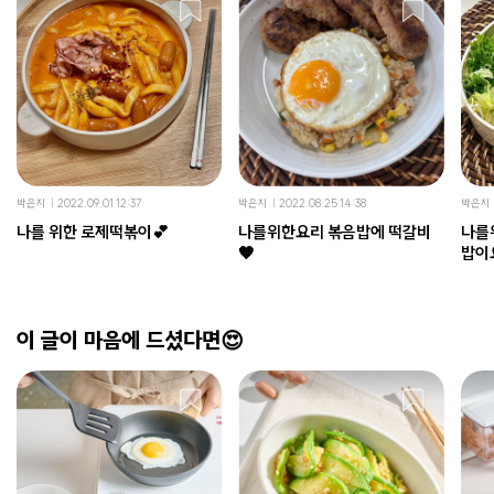
박은지
2022.09.01 12:37
박은지
2022.08.25 14:38
박은지
나를 위한 로제떡볶이💕
나를위한요리 볶음밥에 떡갈비
나를
🧡
밥이
이 글이 마음에 드셨다면😍