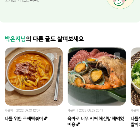
박은지님
의 다른 글도 살펴보세요
박은지
2022.09.01 12:37
박은지
2022.08.29 23:11
박은지
나를 위한 로제떡볶이💕
육아로 너무 지쳐 해신탕 해먹었
나를
어용💕
밥이