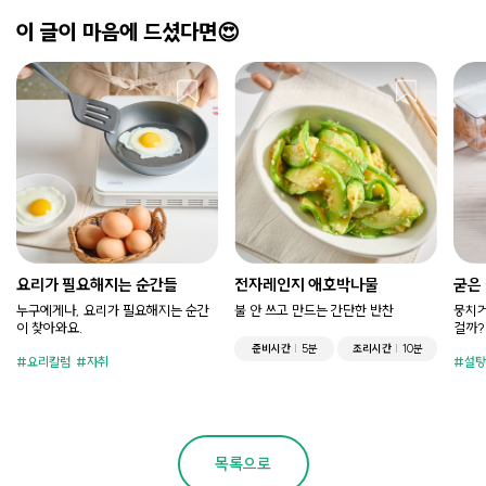
이 글이 마음에 드셨다면😍
요리가 필요해지는 순간들
전자레인지 애호박나물
굳은
누구에게나, 요리가 필요해지는 순간
불 안 쓰고 만드는 간단한 반찬
뭉치거
이 찾아와요.
걸까?
준비시간
5분
조리시간
10분
요리칼럼
자취
설탕
목록으로