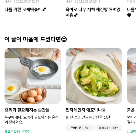
박은지
2022.09.01 12:37
박은지
2022.08.29 23:11
박은지
나를 위한 로제떡볶이💕
육아로 너무 지쳐 해신탕 해먹었
나를
어용💕
🧡
이 글이 마음에 드셨다면😍
요리가 필요해지는 순간들
전자레인지 애호박나물
굳은
누구에게나, 요리가 필요해지는 순간
불 안 쓰고 만드는 간단한 반찬
뭉치거
이 찾아와요.
걸까?
준비시간
5분
조리시간
10분
요리칼럼
자취
설탕