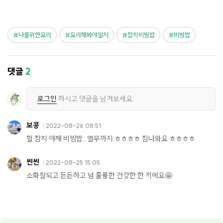
나를위한요리
요리해봐야알지
참치비빔밥
비빔밥
댓글
2
로그인
하시고 댓글을 남겨보세요.
보콩
2022-08-26 08:51
헐 참치 야채 비빔밥.. 열무까지 ㅎㅎㅎㅎ 침나와요 ㅎㅎㅎㅎ
씬씬
2022-08-25 15:05
소화잘되고 든든하고 넘 훌륭한 건강한 한 끼에요🤩