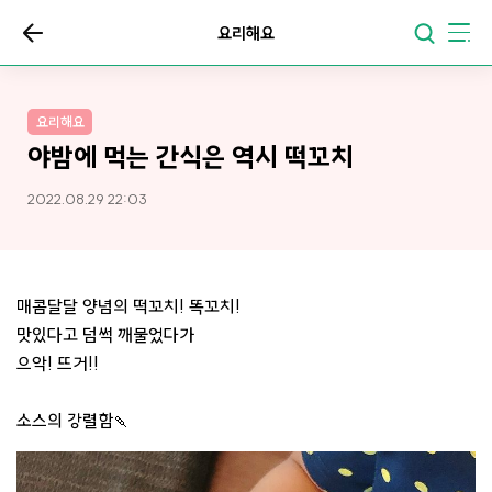
요리해요
요리해요
야밤에 먹는 간식은 역시 떡꼬치
2022.08.29 22:03
매콤달달 양념의 떡꼬치! 똑꼬치!
맛있다고 덤썩 깨물었다가
으악! 뜨거!!
소스의 강렬함🍡