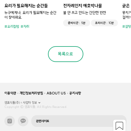
요리가 필요해지는 순간들
전자레인지 애호박나물
굳은
누구에게나, 요리가 필요해지는 순간
불 안 쓰고 만드는 간단한 반찬
뭉치거
이 찾아와요.
걸까?
준비시간
5분
조리시간
10분
요리칼럼
자취
설탕
목록으로
이용약관
개인정보처리방침
ABOUT US
공지사항
샘표식품(주)
사업자 정보
Copyright © 샘표식품, All Rights Reserved.
관련사이트