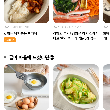
센스맘
2026.07.07 09:10
센스맘
2026.05.14 14:01
센스맘
맛있는 낙지볶음 후다닥!
김밥의 추억! 김밥은 역시 집에서
최애! 진짜 너무 맛있는 키
바로 말아 꼬다리 먹는 맛! 김밥
리!
자세하게
만들기!
이 글이 마음에 드셨다면😍