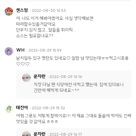
센스맘
2022-08-30 16:53
아..나도 이거 해봐야겠어요. 사실 생각해보면
따라할수있을거같아요
단무지 김치 썰고...알들을 휘리릭...
소스는 필요없나요??
WH
2022-08-29 15:59
날치알두 있구 명란도 있네요♡ 알밥 넘 맛있는데ㅠㅠ먹고시포용
♡♡♡
문자란
2022-08-29 16:16
직장 다닐 땐 식당에선 사먹고 했는데..집에 있다보니
간만에 해먹게 되네요~^^
태진아
2022-08-29 15:32
어쩜 그릇도 저렇게 찰떡이쥬!!! 저 재료 그대로 돌솥에 먹어도 진짜
맛있을 것 같아요 ㅎㅎㅎ
문자란
2022-08-29 16:17