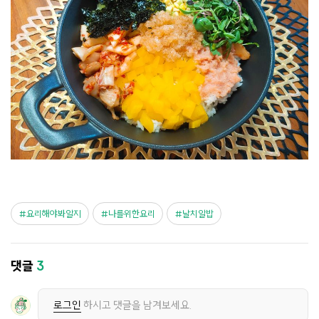
요리해야봐알지
나를위한요리
날치알밥
댓글
3
로그인
하시고 댓글을 남겨보세요.