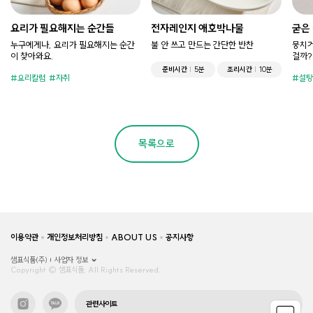
요리가 필요해지는 순간들
전자레인지 애호박나물
굳은
누구에게나, 요리가 필요해지는 순간
불 안 쓰고 만드는 간단한 반찬
뭉치거
이 찾아와요.
걸까?
준비시간
5분
조리시간
10분
요리칼럼
자취
설탕
목록으로
이용약관
개인정보처리방침
ABOUT US
공지사항
샘표식품(주)
사업자 정보
Copyright © 샘표식품, All Rights Reserved.
관련사이트