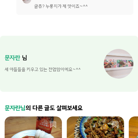
글츄? 누룽지가 제 맛이죠~^^
문자란
님
세 아들들을 키우고 있는 전업맘이에요~^^
문자란님
의 다른 글도 살펴보세요