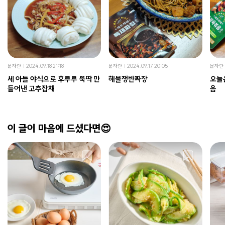
문자란
2024.09.18 21:18
문자란
2024.09.17 20:05
문자란
세 아들 야식으로 후루루 뚝딱 만
해물쟁반짜장
오늘
들어낸 고추잡채
음
이 글이 마음에 드셨다면😍