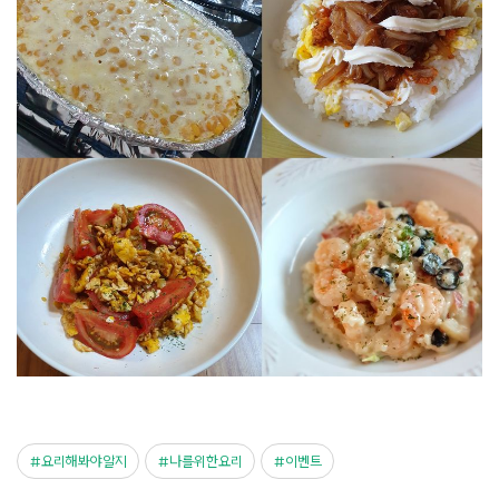
요리해봐야알지
나를위한요리
이벤트