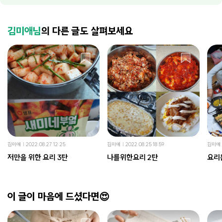
김미애님
의 다른 글도 살펴보세요
김미애
2022.08.27 12:25
김미애
2022.08.25 18:59
김미애
저만을 위한 요리 3탄
나를위한요리 2탄
요리
이 글이 마음에 드셨다면😍