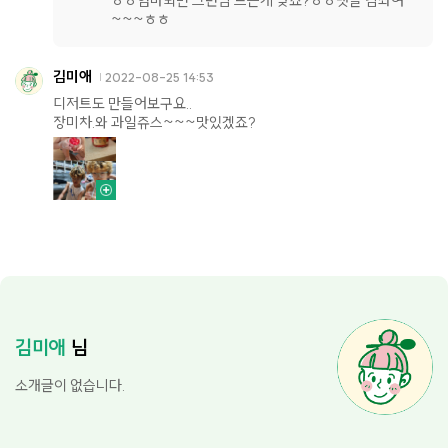
ㅎㅎ엄마되면 그런맘 드는게 맞죠?ㅎㅎ댓글 감솨여
~~~ㅎㅎ
김미애
2022-08-25 14:53
디저트도 만들어보구요..
장미차.와 과일쥬스~~~맛있겠죠?
김미애
님
소개글이 없습니다.