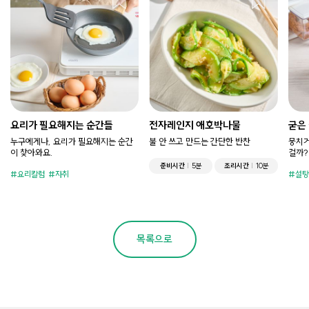
요리가 필요해지는 순간들
전자레인지 애호박나물
굳은
누구에게나, 요리가 필요해지는 순간
불 안 쓰고 만드는 간단한 반찬
뭉치거
이 찾아와요.
걸까?
준비시간
5분
조리시간
10분
요리칼럼
자취
설탕
목록으로