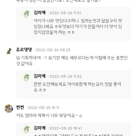
복숭아 잼은 더 달달한가요? 도전해보고 싶어요!!
김미애
2022-08-26 11:51
아이가 너무 맛있다구하니..씹히는맛과 달달구리 맛
있었나봐요.ㅎ무엇보다 자기가 만들어서 더 맛이 있
었지않았을까 하는.ㅎㅎ
죠르댕댕
2022-08-26 08:23
넘 기특하네여…!! 보기만 해도 배부르다는게 이럴때 쓰는 표현인
것 같아유
김미애
2022-08-26 11:52
한번 도전해보세요.아이와함께 하는요리.정말 좋아
유.ㅎㅎ
씬씬
2022-08-25 15:11
저도 엄마라 제목이 너무 와닿아요~☺️
김미애
2022-08-25 18:41