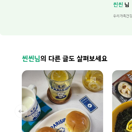
씬씬
님
우리가족건강
씬씬님
의 다른 글도 살펴보세요