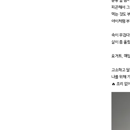
운동 할 틈
피곤해서 그
먹는 것도 
아이처럼 부
속이 무겁다
살이 좀 올랐
요거트, 매
고소하고 달
나를 위해 가
🔥 조리 