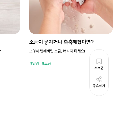
소금이 뭉치거나 축축해졌다면?
시원새
?
모양이 변해버린 소금, 버리지 마세요!
휘리릭 냉
양념
소금
준비시
스크랩
공유하기