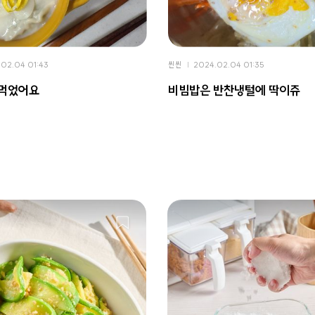
02.04 01:43
씬씬
2024.02.04 01:35
 먹었어요
비빔밥은 반찬냉털에 딱이쥬