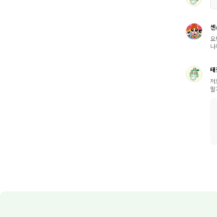
센
요
나
태
저
딸