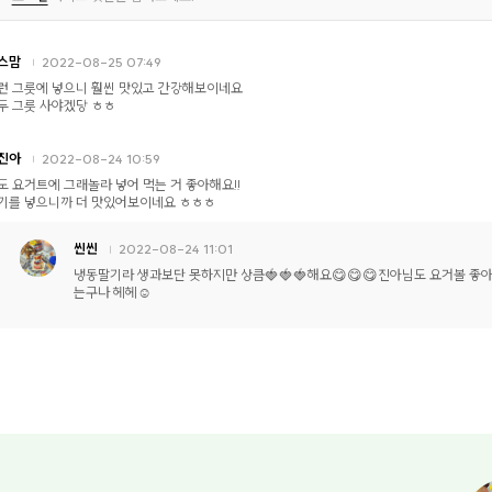
스맘
2022-08-25 07:49
런 그릇에 넣으니 훨씬 맛있고 간강해보이네요
두 그릇 사야겠당 ㅎㅎ
진아
2022-08-24 10:59
도 요거트에 그래놀라 넣어 먹는 거 좋아해요!!
기를 넣으니까 더 맛있어보이네요 ㅎㅎㅎ
씬씬
2022-08-24 11:01
냉동딸기라 생과보단 못하지만 상큼🍓🍓🍓해요😋😋😋진아님도 요거볼 좋
는구나 헤헤☺️