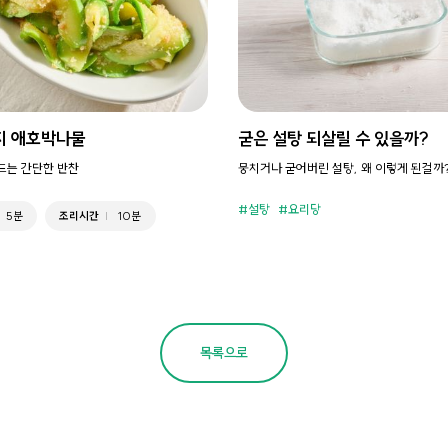
지 애호박나물
굳은 설탕 되살릴 수 있을까?
만드는 간단한 반찬
뭉치거나 굳어버린 설탕, 왜 이렇게 된걸까
설탕
요리당
5분
조리시간
10분
목록으로