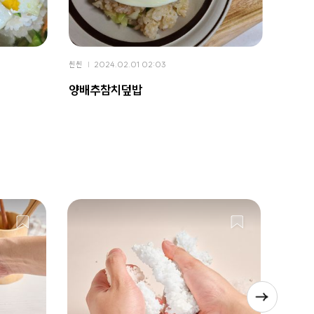
씬씬
2024.02.01 02:03
씬씬
2
양배추참치덮밥
들기름