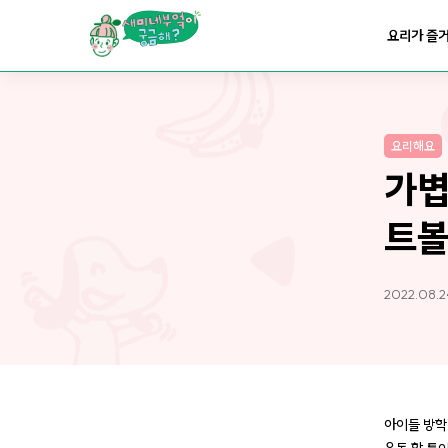
요리가
맛있어지는
부엌
요리가 즐
요리가
건강해지는
부엌
요리해요
요리가
쉬워지는
부엌
가볍
트볼
2022.08.2
아이들 방학