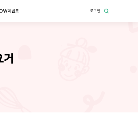
OW이벤트
로그인
요거