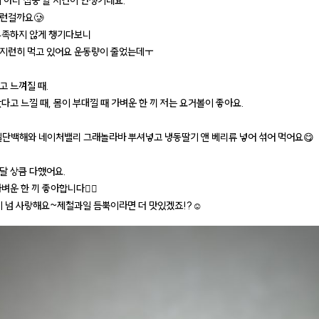
이 아니 집중 할 시간이 안생기네요.
런걸까요🥲
부족하지 않게 챙기다보니
지런히 먹고 있어요 운동량이 줄었는데ㅜ
고 느껴질 때.
다고 느낄 때, 몸이 부대낄 때 가벼운 한 끼 저는 요거볼이 좋아요.
일단백해와 네이처밸리 그래놀라바 뿌셔넣고 냉동딸기 앤 베리류 넣어 섞어 먹어요😋
달 상큼 다했어요.
벼운 한 끼 좋아합니다🙆‍♀️
없이 넘 사랑해요~제철과일 듬뿍이라면 더 맛있겠죠!?☺️