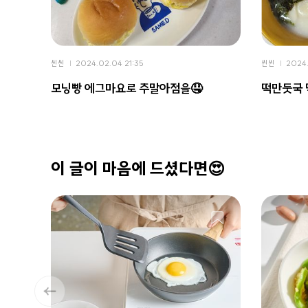
씬씬
2024.02.04 21:35
씬씬
2024.
모닝빵 에그마요로 주말아점을🤤
떡만둣국
이 글이 마음에 드셨다면😍