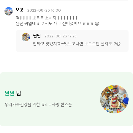
보콩
2022-08-23 16:00
헉!!!!!!!! 뽀로로 소시지!!!!!!!!!!!!!!!
완전 귀엽네요..? 저도 사고 싶어졌어요 ㅎㅎㅎ 😍
씬씬
2022-08-23 17:25
안짜고 맛있지효~맛보고나면 뽀로로만 살지도!?😆
씬씬
님
우리가족건강을 위한 요리=사랑 한스푼