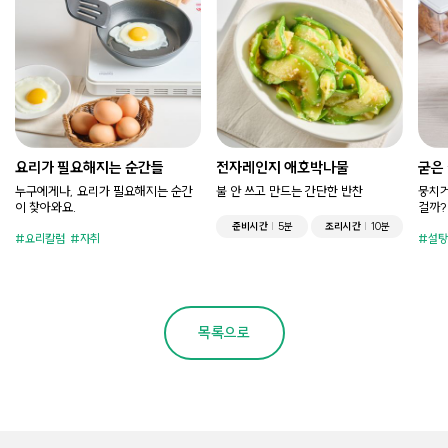
요리가 필요해지는 순간들
전자레인지 애호박나물
굳은
누구에게나, 요리가 필요해지는 순간
불 안 쓰고 만드는 간단한 반찬
뭉치거
이 찾아와요.
걸까?
준비시간
5분
조리시간
10분
요리칼럼
자취
설탕
목록으로