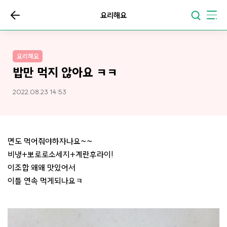
요리해요
요리해요
밥만 먹지 않아요 ㅋㅋ
2022.08.23 14:53
면도 먹어줘야하자나요~~
비냉+뽀로로소세지+계란후라이!
이조합 왜왜 맛있어서
이틀 연속 먹게되나요ㅋ