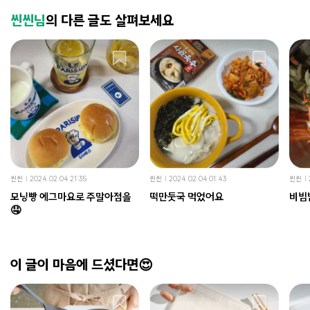
씬씬님
의 다른 글도 살펴보세요
씬씬
2024.02.04 21:35
씬씬
2024.02.04 01:43
씬씬
모닝빵 에그마요로 주말아점을
떡만둣국 먹었어요
비빔
🤤
이 글이 마음에 드셨다면😍