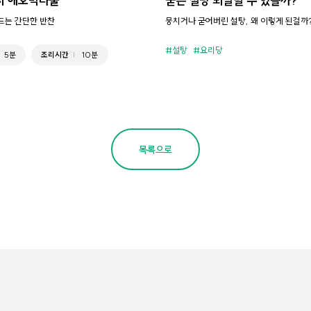
지 애호박나물
굳은 설탕 되살릴 수 있을까?
만드는 간단한 반찬
뭉치거나 굳어버린 설탕, 왜 이렇게 된걸까
설탕
요리당
5분
조리시간
10분
목록으로