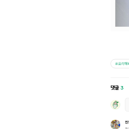
요리해
댓글
3
씬
집