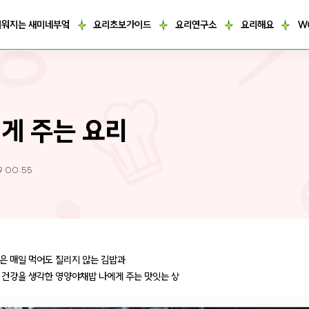
거워지는 새미네부엌
요리초보가이드
요리연구소
요리해요
W
게 주는 요리
9 00:55
은 매일 먹어도 질리지 않는 김밥과
 건강을 생각한 영양야채밥 나에게 주는 맛잇는 상