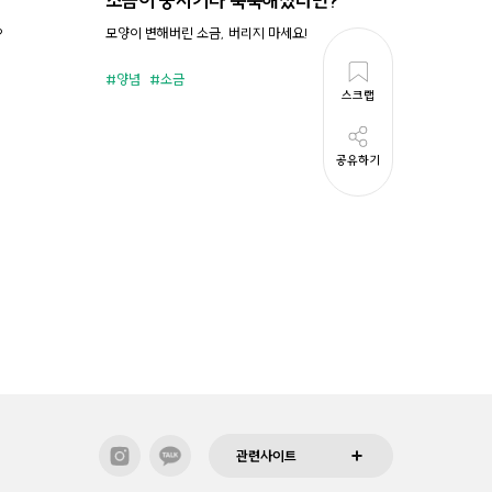
소금이 뭉치거나 축축해졌다면?
시원새
?
모양이 변해버린 소금, 버리지 마세요!
휘리릭 냉
양념
소금
준비시
스크랩
공유하기
관련사이트