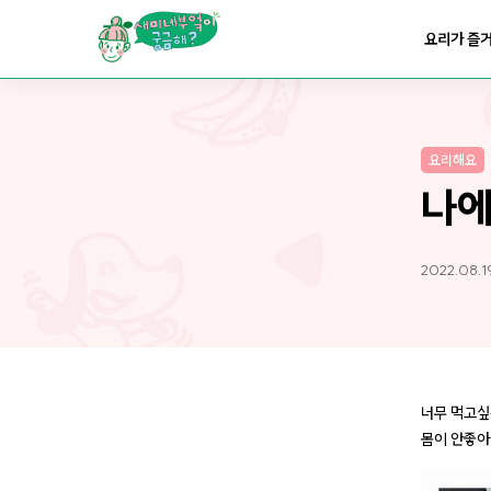
요리가
맛있어지는
부엌
요리가 즐
요리가
건강해지는
부엌
요리해요
요리가
쉬워지는
부엌
나에
2022.08.1
너무 먹고싶
몸이 안좋아