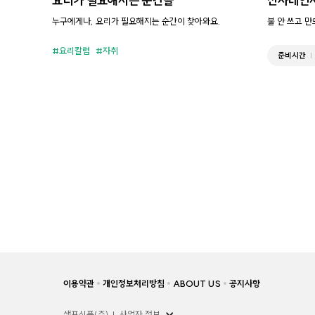
요리가 필요해지는 순간들
전자레인
누구에게나, 요리가 필요해지는 순간이 찾아와요.
불 안 쓰고 
요리칼럼
자취
준비시간
이용약관
개인정보처리방침
ABOUT US
공지사항
샘표식품(주)
사업자 정보