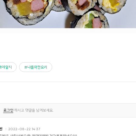
봐야알지
나를위한요리
로그인
하시고 댓글을 남겨보세요.
씬
2022-08-22 14:37
김밥은 사랑이에요😍 영양야채밥 건강뿜뿜하네요^^