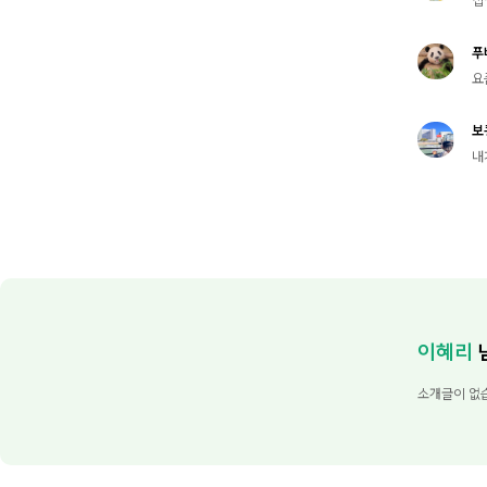
푸
요
보
내
이혜리
소개글이 없