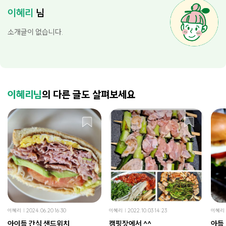
이혜리
님
소개글이 없습니다.
이혜리님
의 다른 글도 살펴보세요
이혜리
2024.06.20 16:30
이혜리
2022.10.03 14:23
이혜리
아이들 간식 샌드위치
캠핑장에서 ^^
아들