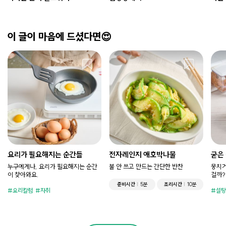
이 글이 마음에 드셨다면😍
요리가 필요해지는 순간들
전자레인지 애호박나물
굳은
누구에게나, 요리가 필요해지는 순간
불 안 쓰고 만드는 간단한 반찬
뭉치거
이 찾아와요.
걸까?
준비시간
5분
조리시간
10분
요리칼럼
자취
설탕