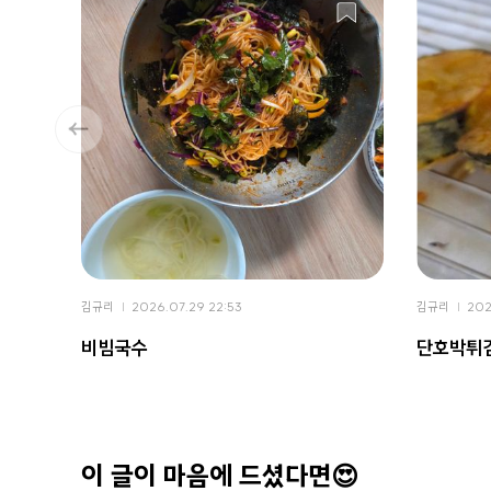
김규리
2026.07.29 22:53
김규리
202
비빔국수
단호박튀
이 글이 마음에 드셨다면😍