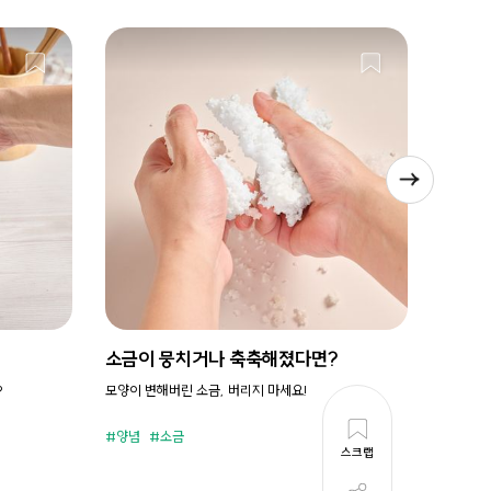
소금이 뭉치거나 축축해졌다면?
시원새
?
모양이 변해버린 소금, 버리지 마세요!
휘리릭 냉
양념
소금
준비시
스크랩