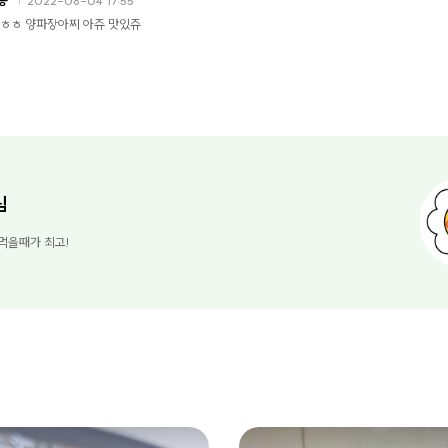
2022-08-04 17:55
 ㅎㅎ 양파장아찌 아쥬 맛있쥬
님
먹을때가 최고!