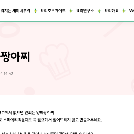
거워지는 새미네부엌
요리초보가이드
요리연구소
요리해요
W
파짱아찌
4 14:43
장고에서 없으면 안되는 양파짱아찌
 스파게티먹을때도 꼭 필요해서 떨어뜨리지 않고 만들어두네요.