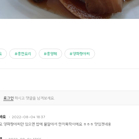
요
흥한요리
흥망페
양파짱아찌
로그인
하시고 댓글을 남겨보세요.
바오
2022-08-04 18:37
오 양파짱아찌만 있으면 밥에 물말아서 한끼뚝딱이에요 ㅎㅎㅎ 맛있겟네용
콩