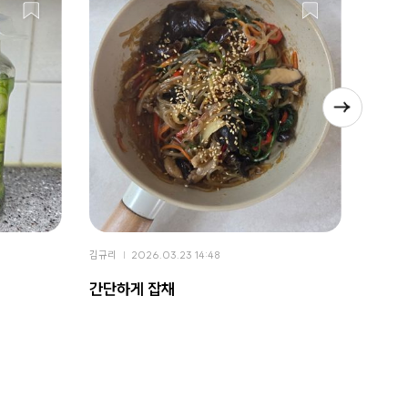
김규리
2026.03.23 14:48
김규리
간단하게 잡채
두부조