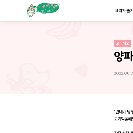
요리가
맛있어지는
부엌
요리가 즐
요리가
건강해지는
부엌
요리해요
요리가
쉬워지는
부엌
양
2022.08.0
1년내내 냉
고기먹을때도