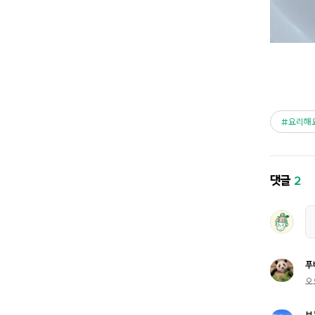
요리해
댓글
2
푸
오
보