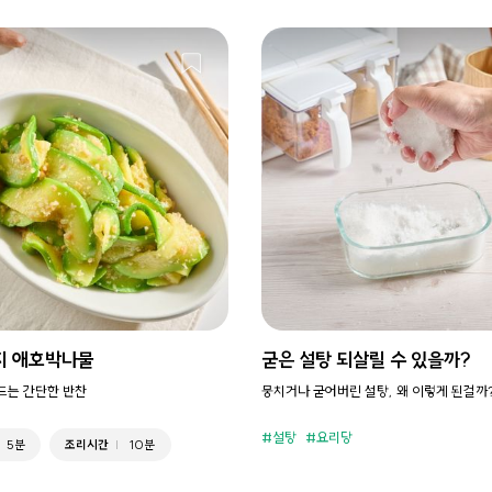
지 애호박나물
굳은 설탕 되살릴 수 있을까?
만드는 간단한 반찬
뭉치거나 굳어버린 설탕, 왜 이렇게 된걸까
설탕
요리당
5분
조리시간
10분