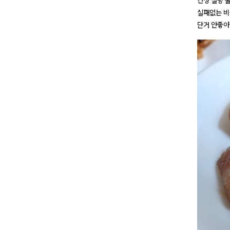
간장 설탕 물
실패없는 비
단거 안좋아