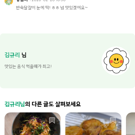
반숙달걀이 눈에 딱! ㅎㅎ 넘 맛있겠어요~
김규리
님
맛있는 음식 먹을때가 최고!
김규리님
의 다른 글도 살펴보세요