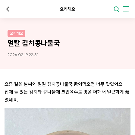
요리해요
요리해요
얼칼 김치콩나물국
2026.02.19 22:51
요즘 같은 날씨에 얼칼 김치콩나물국 끓여먹으면 너무 맛있어요.
집에 늘 있는 김치와 콩나물에 코인육수로 맛을 더해서 얼큰하게 끓
였네요.