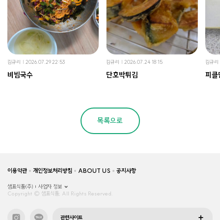
김규리
2026.07.29 22:53
김규리
2026.07.24 18:15
김규리
비빔국수
단호박튀김
피클
목록으로
이용약관
개인정보처리방침
ABOUT US
공지사항
샘표식품(주)
사업자 정보
Copyright © 샘표식품, All Rights Reserved.
관련사이트