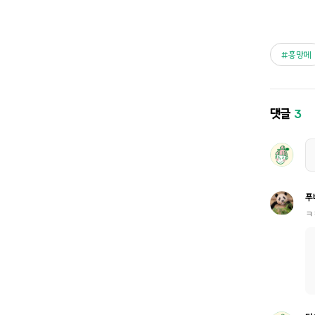
흥망페
댓글
3
푸
ㅋ