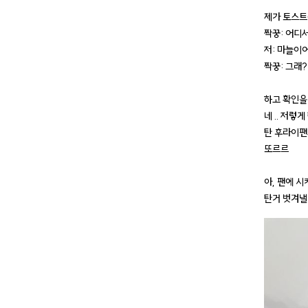
제가 토스트
짝꿍: 어디
저: 마늘이
짝꿍: 그래?
하고 확인을 
네 .. 저렇
탄 후라이팬
또르르
아, 팬에 
탄거 벗겨낼