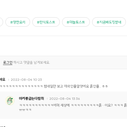
망한요리
탄식토스트
마늘토스트
지금봐도킹받네
로그인
하시고 댓글을 남겨보세요.
바오
2022-08-04 10:23
ㅋㅋㅋㅋㅋㅋㅋㅋㅋㅋㅋㅋㅋㅋ 썸네일만 보고 야외인줄알앗어요 흙인줄.. ㅎㅎ
마카롱굽는다람쥐
2022-08-04 13:36
ㅋㅋㅋㅋㅋㅋㅋㅋㅋㅋㅋ어머 세상에 ㅋㅋㅋㅋㅋㅋㅋㅋㅋ흙…이요? ㅋㅋㅋ 
ㅠㅠㅋㅋ