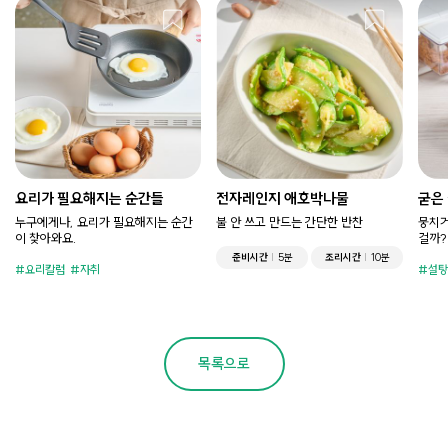
요리가 필요해지는 순간들
전자레인지 애호박나물
굳은
누구에게나, 요리가 필요해지는 순간
불 안 쓰고 만드는 간단한 반찬
뭉치거
이 찾아와요.
걸까?
준비시간
5분
조리시간
10분
요리칼럼
자취
설탕
목록으로