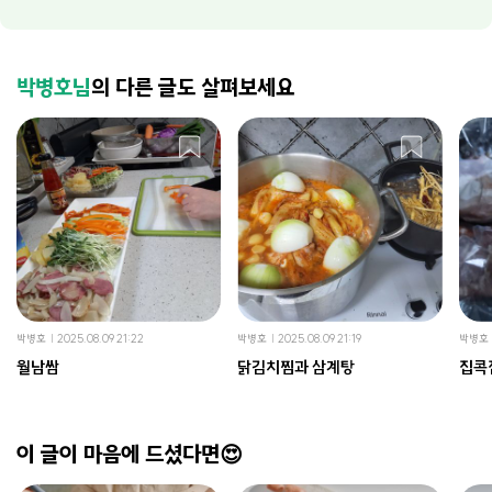
박병호님
의 다른 글도 살펴보세요
박병호
2025.08.09 21:22
박병호
2025.08.09 21:19
박병호
월남쌈
닭김치찜과 삼계탕
집콕
이 글이 마음에 드셨다면😍