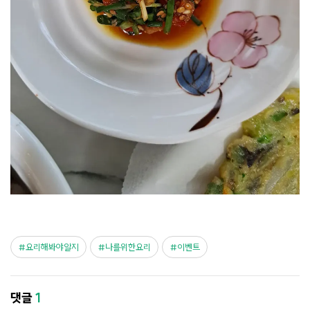
요리해봐야알지
나를위한요리
이벤트
댓글
1