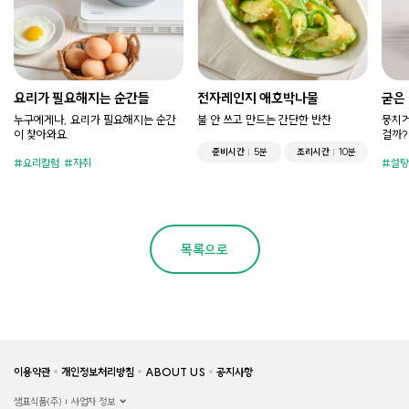
요리가 필요해지는 순간들
전자레인지 애호박나물
굳은
누구에게나, 요리가 필요해지는 순간
불 안 쓰고 만드는 간단한 반찬
뭉치거
이 찾아와요.
걸까?
준비시간
5분
조리시간
10분
요리칼럼
자취
설탕
목록으로
이용약관
개인정보처리방침
ABOUT US
공지사항
샘표식품(주)
사업자 정보