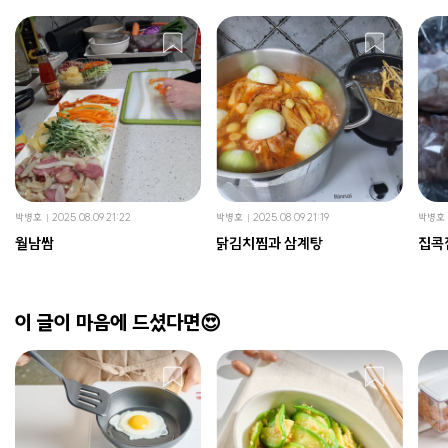
박병호
2025.08.09 21:22
박병호
2025.08.09 21:19
박병호
월남쌈
닭김치찜과 삼계탕
집콕
이 글이 마음에 드셨다면😍