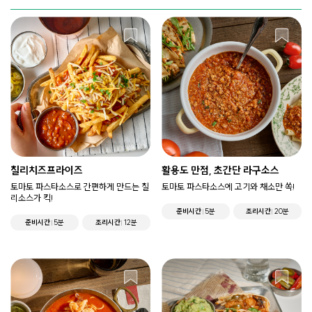
칠리치즈프라이즈
활용도 만점, 초간단 라구소스
토마토 파스타소스로 간편하게 만드는 칠
토마토 파스타소스에 고기와 채소만 쏙!
리소스가 킥!
준비시간
5분
조리시간
20분
준비시간
5분
조리시간
12분