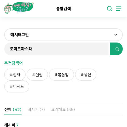
요리가
맛있어지는
부엌
통합검색
요리가
건강해지는
부엌
해시태그만
요리가
쉬워지는
부엌
전체
제목&내용만
추천검색어
재료만
감자
살림
볶음밥
생선
해시태그만
디저트
전체
(42)
레시피
(7)
요리해요
(35)
레시피
7