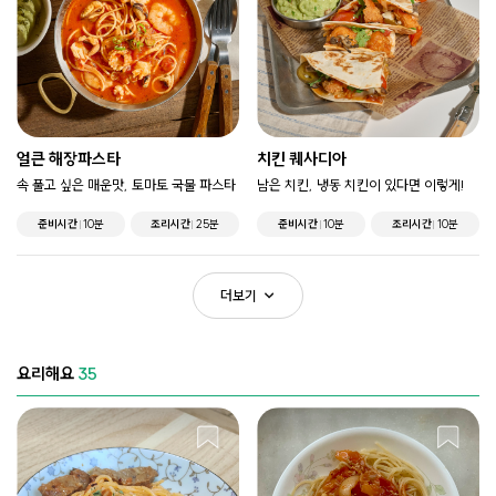
얼큰 해장파스타
치킨 퀘사디아
속 풀고 싶은 매운맛, 토마토 국물 파스타
남은 치킨, 냉동 치킨이 있다면 이렇게!
준비시간
10분
조리시간
25분
준비시간
10분
조리시간
10분
더보기
요리해요
35