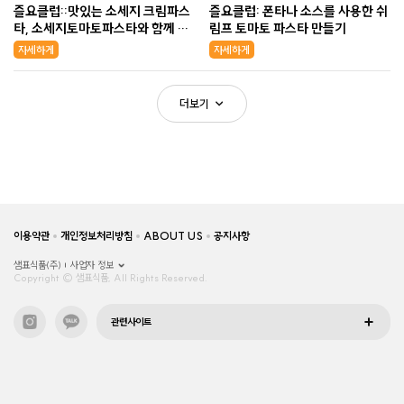
즐요클럽::맛있는 소세지 크림파스
즐요클럽: 폰타나 소스를 사용한 쉬
타, 소세지토마토파스타와 함께 하
림프 토마토 파스타 만들기
는 이태리음식 한상
자세하게
자세하게
더보기
이용약관
개인정보처리방침
ABOUT US
공지사항
샘표식품(주)
사업자 정보
Copyright © 샘표식품, All Rights Reserved.
관련사이트