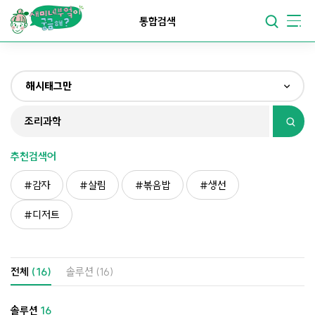
요리가
맛있어지는
부엌
통합검색
요리가
건강해지는
부엌
해시태그만
요리가
쉬워지는
부엌
전체
제목&내용만
추천검색어
재료만
감자
살림
볶음밥
생선
해시태그만
디저트
전체
(16)
솔루션
(16)
솔루션
16