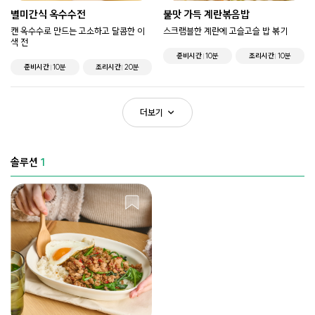
별미간식 옥수수전
불맛 가득 계란볶음밥
캔 옥수수로 만드는 고소하고 달콤한 이
스크램블한 계란에 고슬고슬 밥 볶기
색 전
준비시간
10분
조리시간
10분
준비시간
10분
조리시간
20분
더보기
솔루션
1