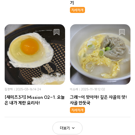
기
자세하게
김경하
2025-03-16 14:24
이소라
2025-11-18 12:02
[새미즈3기] Mission 02-1. 오늘
그래~이 맛이야! 깊은 사골의 맛!
은 내가 계란 요리사!
사골 만둣국
자세하게
더보기