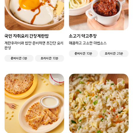
국민 자취요리 간장계란밥
소고기 약고추장
계란후라이와 밥만 준비하면 초간단 요리
매콤하고 고소한 마법소스
완성
준비시간
10분
조리시간
25분
준비시간
0분
조리시간
10분