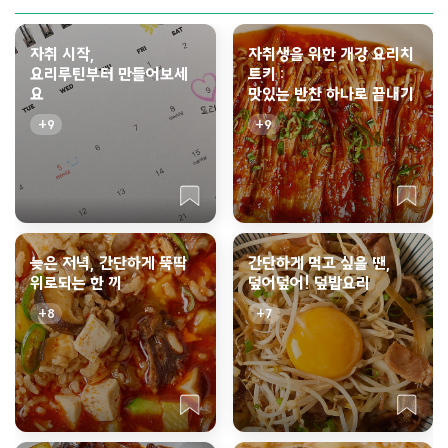
자취 시작,
자취생을 위한 개강 요리치
요리루틴부터 만들어보세
트키 :
요
맛있는 반찬 하나로 끝내기
9
9
늦은 저녁, 간단하게 뚝딱
간단하게 먹고 싶을 땐,
위로되는 한 끼
덮어덮어! 덮밥요리
8
7