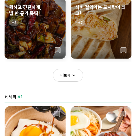
퀵하고 간편하게,
식비 절약에는 도시락이 최
밥 한 공기 뚝딱!
고!
8
7
더보기
레시피
41