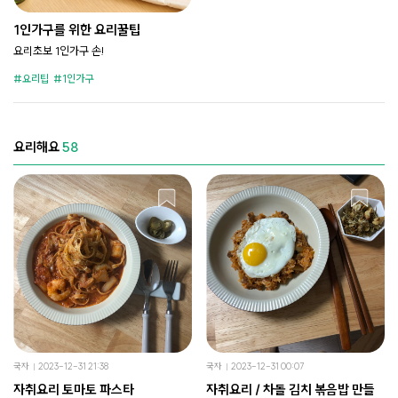
1인가구를 위한 요리꿀팁
요리초보 1인가구 손!
요리팁
1인가구
요리해요
58
국자
2023-12-31 21:38
국자
2023-12-31 00:07
자취요리 토마토 파스타
자취요리 / 차돌 김치 볶음밥 만들