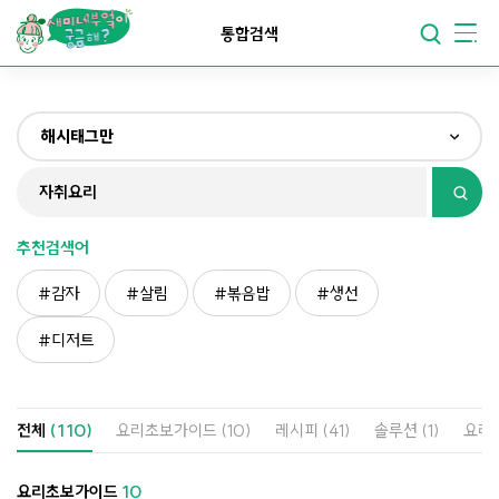
요리가
맛있어지는
부엌
통합검색
요리가
건강해지는
부엌
해시태그만
요리가
쉬워지는
부엌
전체
제목&내용만
추천검색어
재료만
감자
살림
볶음밥
생선
해시태그만
디저트
전체
(110)
요리초보가이드
(10)
레시피
(41)
솔루션
(1)
요리
요리초보가이드
10