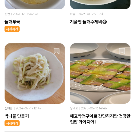
씬씬
2023-12-15 02:26
미엘
2023-01-25 11:54
들깨무국
겨울엔 들깨수제비😍
자세하게
신채은
2024-07-19 12:47
장네오
2025-05-16 14:46
박나물 만들기
애호박햄구이로 간단하지만 건강한
집밥 아이디어!
자세하게