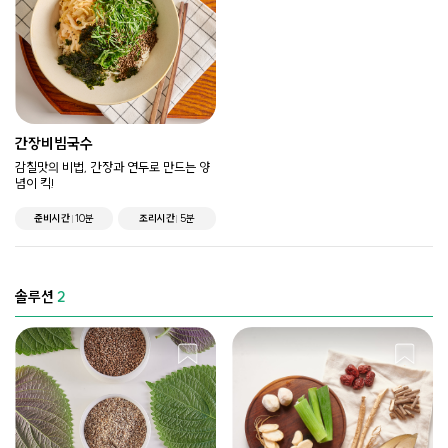
간장비빔국수
감칠맛의 비법, 간장과 연두로 만드는 양
념이 킥!
준비시간
10분
조리시간
5분
솔루션
2