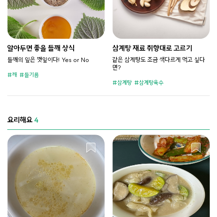
알아두면 좋을 들깨 상식
삼계탕 재료 취향대로 고르기
들깨의 잎은 깻잎이다! Yes or No
같은 삼계탕도 조금 색다르게 먹고 싶다
면?
깨
들기름
삼계탕
삼계탕육수
요리해요
4