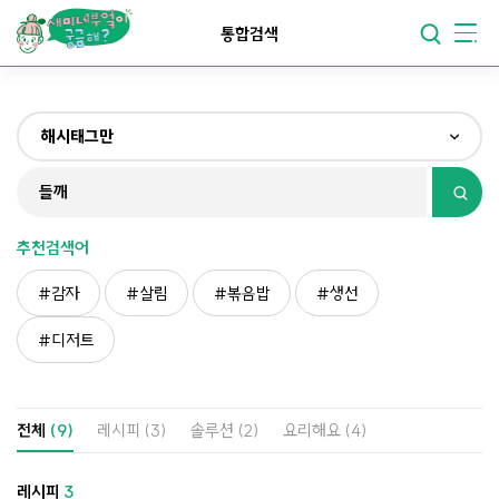
요리가
맛있어지는
부엌
통합검색
요리가
건강해지는
부엌
해시태그만
요리가
쉬워지는
부엌
전체
제목&내용만
추천검색어
재료만
감자
살림
볶음밥
생선
해시태그만
디저트
전체
(9)
레시피
(3)
솔루션
(2)
요리해요
(4)
레시피
3