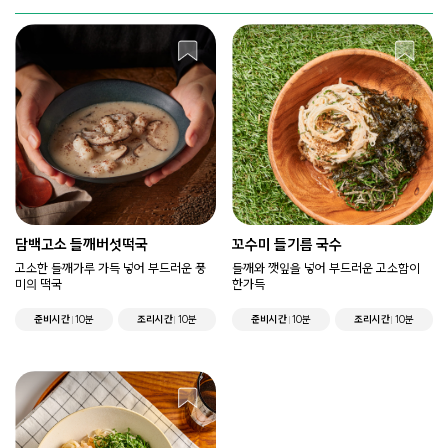
담백고소 들깨버섯떡국
꼬수미 들기름 국수
고소한 들깨가루 가득 넣어 부드러운 풍
들깨와 깻잎을 넣어 부드러운 고소함이
미의 떡국
한가득
준비시간
10분
조리시간
10분
준비시간
10분
조리시간
10분