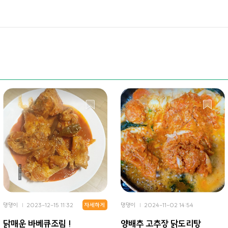
자세하게
댕댕이
2023-12-15 11:32
댕댕이
2024-11-02 14:54
닭매운 바베큐조림 !
양배추 고추장 닭도리탕