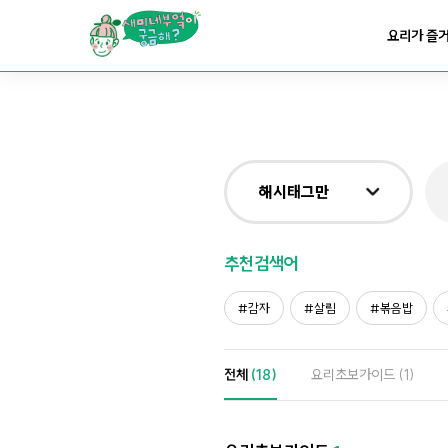
요리가
맛있어지는
부엌
요리가 즐
요리가
건강해지는
부엌
요리가
쉬워지는
부엌
해시태그만
전체
추천검색어
제목&내용만
감자
살림
볶음밥
재료만
전체
(18)
요리초보가이드
(1)
해시태그만