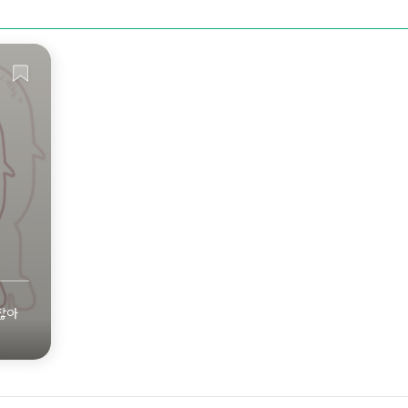
히 보기
잖아
 닭요리