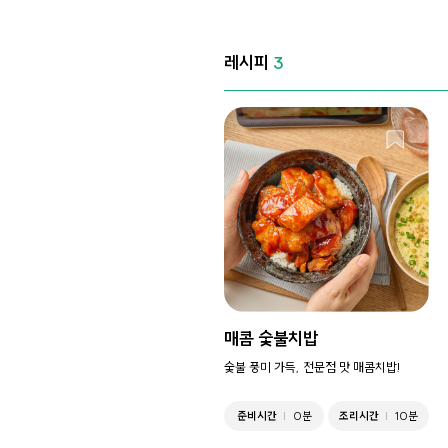
레시피
3
매콤 숯불치밥
숯불 풍미 가득, 전문점 맛 매콤치밥!
준비시간
0분
조리시간
10분