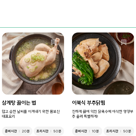
삼계탕 끓이는 법
이북식 부추닭찜
덥고 습한 날씨를 이겨내기 위한 몸보신
진하게 끓여 익힌 닭육수에 아삭한 영양부
대표요리
추 올려 특별하게!
준비시간
20분
조리시간
50분
준비시간
10분
조리시간
50분