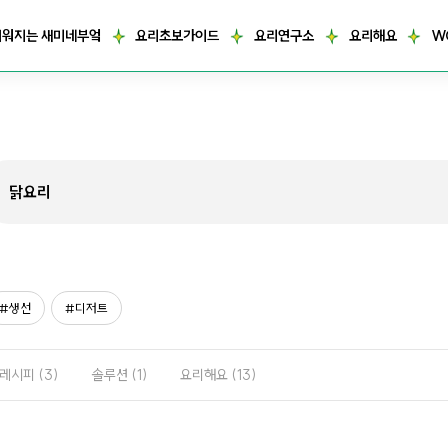
거워지는 새미네부엌
요리초보가이드
요리연구소
요리해요
W
생선
디저트
레시피
(3)
솔루션
(1)
요리해요
(13)