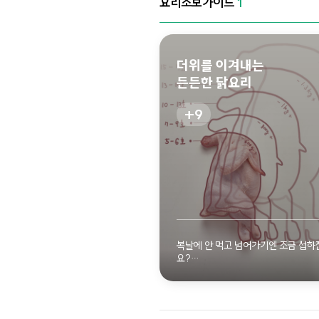
요리초보가이드
1
더위를 이겨내는
든든한 닭요리
9
자세
복날에 안 먹고 넘어가기엔 조금 섭하
요?
삼계탕부터 별미 닭요리까지, 든든한
모음