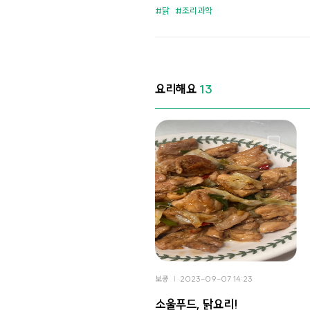
닭
조리과학
요리해요
13
보콩
2023-09-07 14:23
소울푸드, 닭요리!