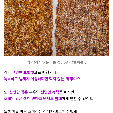
(좌)상하지 않은 마른 김 / (우)상한 마른 김
김이
선명한 보랏빛
으로 변했거나
눅눅하고 냄새가 이상하다면 먹지 않는 게 좋아요.
또,
신선한 김은
구우면
선명한 녹색
을 띠지만
오래된 김은
색이 변하고 냄새도 불쾌
하게 변할 수 있어요.
특히 기름 바른 조미김은 산패가 빠르게 진행돼