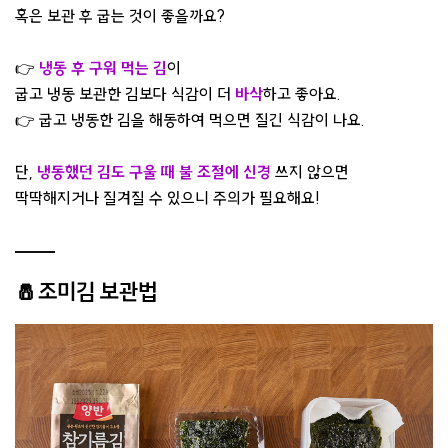
혹은 보관 후 굽는 것이 좋을까요?
👉
냉동 후 구워 먹는 김
이
굽고 냉동 보관한 김보다 식감이 더
바삭
하고 좋아요.
👉 굽고 냉동한 김을 해동하여 먹으면 질긴 식감이 나요.
단,
냉동했던 김도 구울 때 불 조절에 신경
쓰지 않으면
딱딱해지거나 질겨질 수 있으니 주의가 필요해요!
🧂조미김 보관법