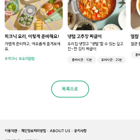
피크닉 요리, 이렇게 준비해요!
냉털 고추장 짜글이
얼칼
가볍게 준비하고, 여유롭게 즐겨보세
우리집 냉장고 "냉털"할 수 있는 깊고
얼큰 
요.
진~한 김치 짜글이
준
피크닉
요리칼럼
준비시간
10분
조리시간
20분
목록으로
이용약관
개인정보처리방침
ABOUT US
공지사항