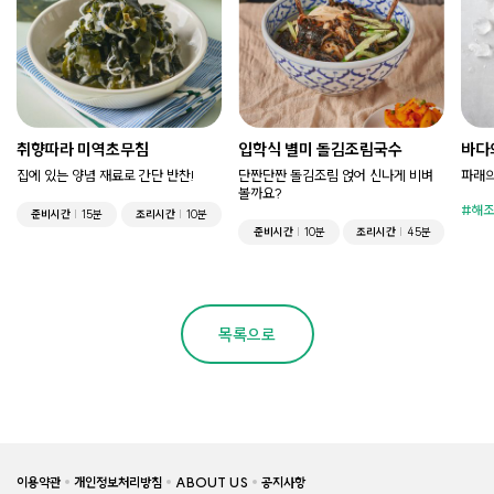
취향따라 미역초무침
입학식 별미 돌김조림국수
바다
집에 있는 양념 재료로 간단 반찬!
단짠단짠 돌김조림 얹어 신나게 비벼
파래의
볼까요?
해조
준비시간
15분
조리시간
10분
준비시간
10분
조리시간
45분
목록으로
이용약관
개인정보처리방침
ABOUT US
공지사항