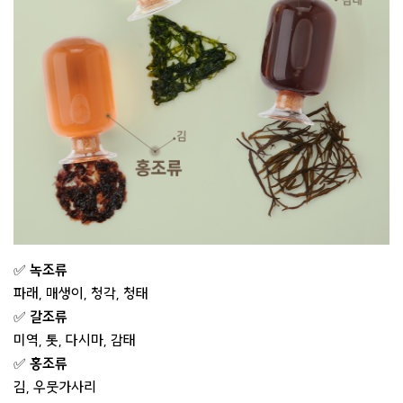
✅
녹조류
파래, 매생이, 청각, 청태
✅
갈조류
미역, 톳, 다시마, 감태
✅
홍조류
김, 우뭇가사리