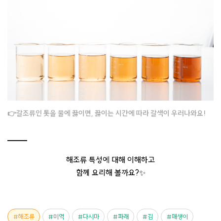
👉갈조류인 톳을 물에 끓이면, 끓이는 시간에 따라 갈색이 우러나와요!
해조류 특성에 대해 이해하고
함께 요리해 볼까요?✨
해조류
미역
다시마
파래
김
매생이