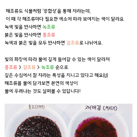
해조류도 식물처럼 '광합성'을 통해 자라는데,
이 때 각 해조류마다 필요한 색소에 따라 보여지는 색이 달라요.
녹색 빛을 반사하면
녹조류
붉은 빛을 반사하면
홍조류
녹색과 붉은 빛을 모두 반사하면
갈조류
로 나뉘어요.
빛의 파장에 따라 물에 깊게 들어갈 수 있는 색이 달라져
홍조류
>
갈조류
>
녹조류
순으로
깊은 수심에서 잘 자라는 특성을 지니고 있다고 해요🙌
해조류를 물에 담가보면 본연의 색상이
물에 우려나는 것도 살펴볼 수 있답니다!