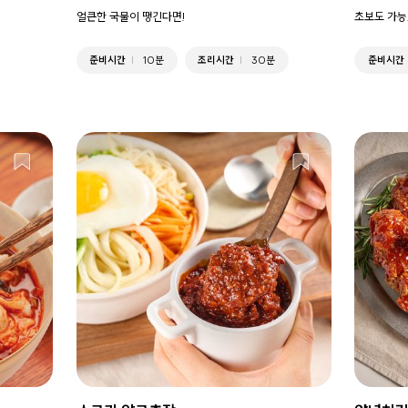
얼큰한 국물이 땡긴다면!
초보도 가능
준비시간
10분
조리시간
30분
준비시간