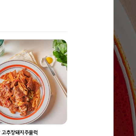
 고추장돼지주물럭