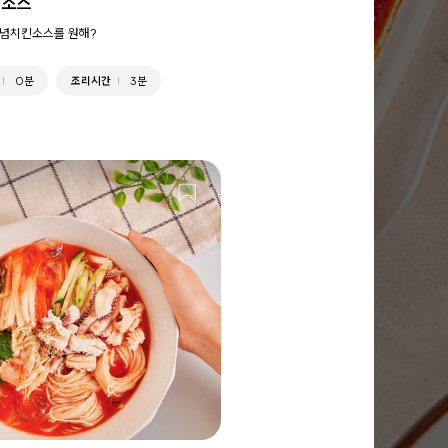
킨소스
념치킨소스를 원해?
0분
조리시간
3분