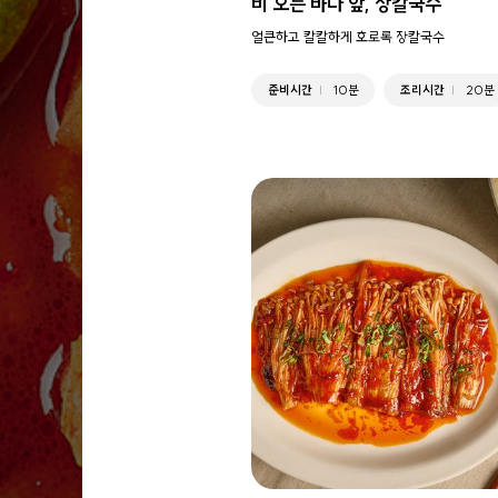
비 오는 바다 앞, 장칼국수
얼큰하고 칼칼하게 호로록 장칼국수
준비시간
10분
조리시간
20분