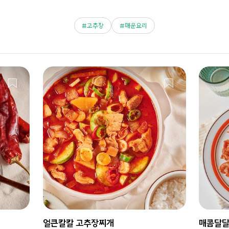
고추장
매운요리
얼큰칼칼 고추장찌개
매콤달달