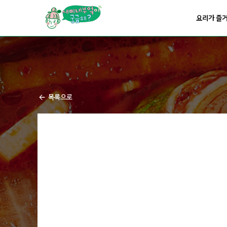
요리가
맛있어지는
부엌
요리가 즐
요리가
건강해지는
부엌
요리가
쉬워지는
부엌
목록으로