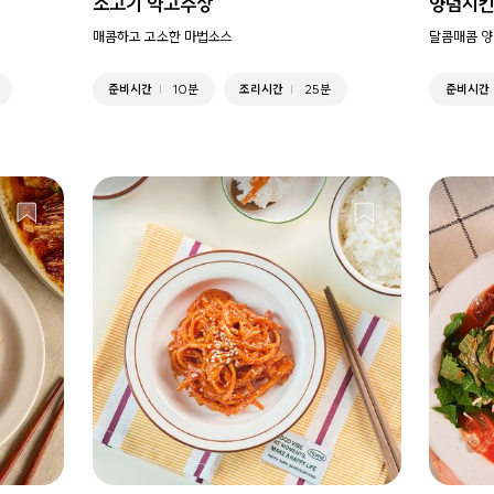
소고기 약고추장
양념치
매콤하고 고소한 마법소스
달콤매콤 양
준비시간
10분
조리시간
25분
준비시간