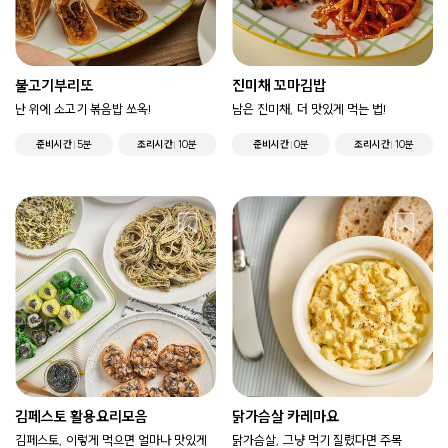
불고기부리또
진미채 꼬마김밥
난 위에 소고기 볶음밥 쏘옥!
남은 진미채, 더 맛있게 먹는 법!
준비시간
5분
조리시간
10분
준비시간
0분
조리시간
10분
김페스토 활용요리모음
닭가슴살 카레마요
김페스토, 이렇게 먹으면 얼마나 맛있게
닭가슴살, 그냥 먹기 질렸다면 주목