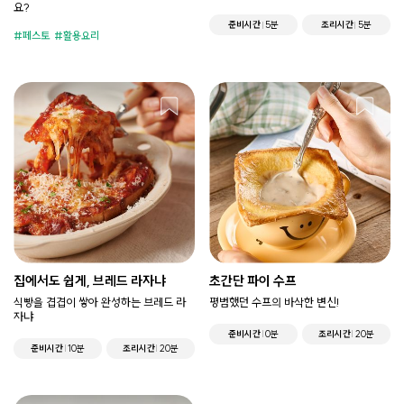
요?
준비시간
5분
조리시간
5분
페스토
활용요리
집에서도 쉽게, 브레드 라자냐
초간단 파이 수프
식빵을 겹겹이 쌓아 완성하는 브레드 라
평범했던 수프의 바삭한 변신!
자냐
준비시간
0분
조리시간
20분
준비시간
10분
조리시간
20분