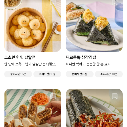
고소한 한입 밥알전
재료듬뿍 삼각김밥
한 입에 쏘옥 - 밥과 달걀만 준비해요.
하나만 먹어도 든든한 한 손 요리
준비시간
5분
조리시간
10분
준비시간
5분
조리시간
10분