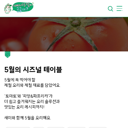
요리가
맛있어지는
부엌
요리가
건강해지는
부엌
요리가
쉬워지는
부엌
5월의 시즈널 테이블
5월에 꼭 먹어야 할
제철 요리와 제철 재료를 담았어요.
‘토마토'와 '피망&파프리카'가
더 쉽고 즐거워지는 요리 솔루션과
맛있는 요리 레시피까지!
새미와 함께 5월을 요리해요.