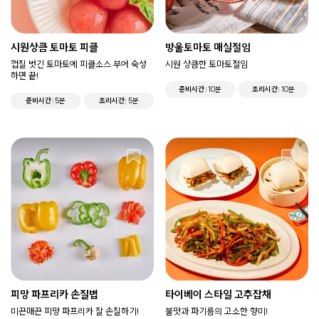
시원상큼 토마토 피클
방울토마토 매실절임
껍질 벗긴 토마토에 피클소스 부어 숙성
시원 상큼한 토마토절임
하면 끝!
준비시간
10분
조리시간
10분
준비시간
5분
조리시간
5분
피망 파프리카 손질법
타이베이 스타일 고추잡채
미끈매끈 피망 파프리카 잘 손질하기!
불맛과 파기름의 고소한 향미!