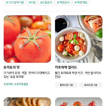
시즈널테이블
5월
5월요리
제철요리
제철재료
토마토의 맛
카프레제 샐러드
크기부터 모양, 색깔, 맛까지 다양해지고
빨간 토마토와 하얀 치즈, 까만 발사믹의
있는 '요즘 토마토'
만남!
토마토
토마토품종
준비시간
5분
조리시간
0분