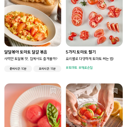
달달볶아 토마토 달걀 볶음
5가지 토마토 썰기
사먹던 토달볶 맛, 집에서도 즐겨볼까?
요리별로 다양하게 토마토 써는 법!
토마토
재료손질
준비시간
10분
조리시간
15분