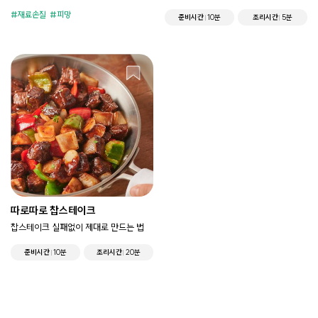
재료손질
피망
준비시간
10분
조리시간
5분
따로따로 찹스테이크
찹스테이크 실패없이 제대로 만드는 법
준비시간
10분
조리시간
20분