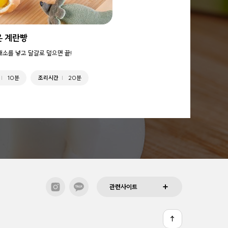
은 계란빵
채소를 넣고 달걀로 덮으면 끝!
10분
조리시간
20분
관련사이트