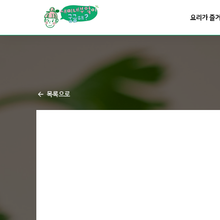
요리가
맛있어지는
부엌
요리가 즐
요리가
건강해지는
부엌
요리가
쉬워지는
부엌
목록으로