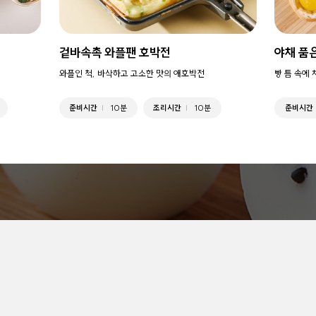
겉바속촉 와플팬 호박전
야채 품
와플인 척, 바삭하고 고소한 맛의 애호박전
빵 틈 속에 
준비시간
10분
조리시간
10분
준비시간