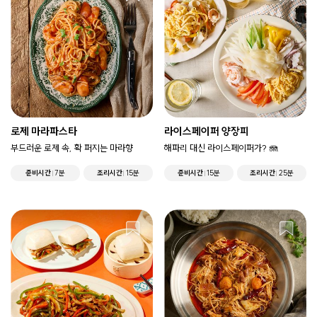
로제 마라파스타
라이스페이퍼 양장피
부드러운 로제 속, 확 퍼지는 마라향
해파리 대신 라이스페이퍼가? 🪼
준비시간
7분
조리시간
15분
준비시간
15분
조리시간
25분