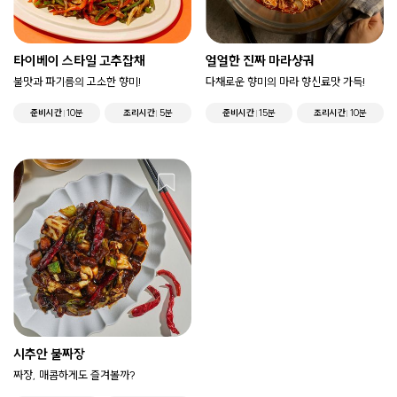
타이베이 스타일 고추잡채
얼얼한 진짜 마라샹궈
불맛과 파기름의 고소한 향미!
다채로운 향미의 마라 향신료맛 가득!
준비시간
10분
조리시간
5분
준비시간
15분
조리시간
10분
시추안 불짜장
짜장, 매콤하게도 즐겨볼까?