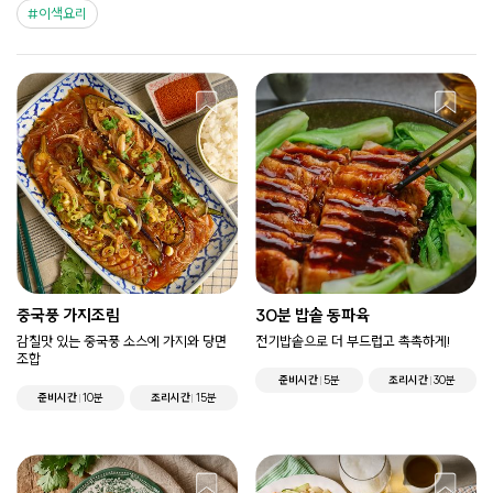
이색요리
중국풍 가지조림
30분 밥솥 동파육
감칠맛 있는 중국풍 소스에 가지와 당면
전기밥솥으로 더 부드럽고 촉촉하게!
조합
준비시간
5분
조리시간
30분
준비시간
10분
조리시간
15분