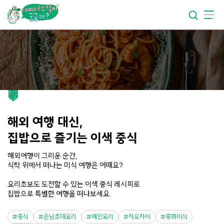
요리가
맛있어지는
부엌
요리가
건강해지는
부엌
요리가
쉬워지는
부엌
해외 여행 대신,
집밥으로 즐기는 이색 중식
해외여행이 그리운 순간,
식탁 위에서 떠나는 미식 여행은 어때요?
요리초보도 도전할 수 있는 이색 중식 레시피로
집밥으로 특별한 여행을 떠나보세요.
중식
손님초대요리
메인요리
차오차이
중화미식