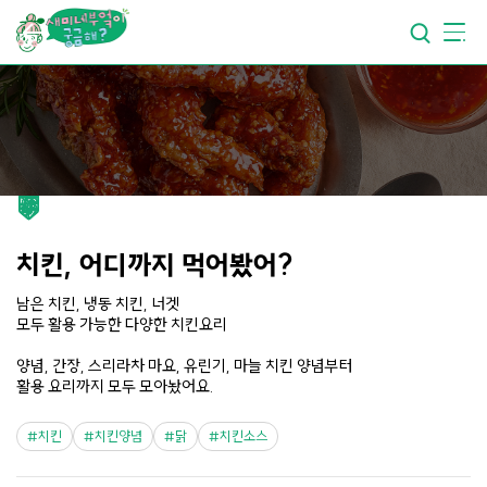
요리가
맛있어지는
부엌
요리가
건강해지는
부엌
요리가
쉬워지는
부엌
치킨, 어디까지 먹어봤어?
남은 치킨, 냉동 치킨, 너겟
모두 활용 가능한 다양한 치킨요리
양념, 간장, 스리라차 마요, 유린기, 마늘 치킨 양념부터
활용 요리까지 모두 모아놨어요.
치킨
치킨양념
닭
치킨소스