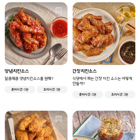
양념치킨소스
간장치킨소스
달콤매콤 양념치킨소스를 원해?
식당에서 파는 간장 치킨 소스는 어떻게
만들까?
준비시간
0분
조리시간
3분
준비시간
0분
조리시간
3분