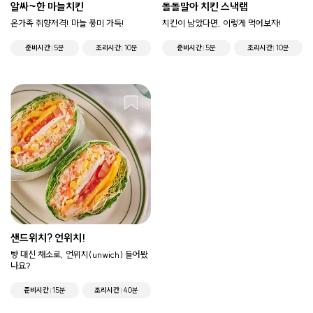
알싸~한 마늘치킨
돌돌말아 치킨 스낵랩
온가족 취향저격! 마늘 풍미 가득!
치킨이 남았다면, 이렇게 먹어보자!
준비시간
5분
조리시간
10분
준비시간
5분
조리시간
10분
샌드위치? 언위치!
빵 대신 채소로, 언위치(unwich) 들어봤
나요?
준비시간
15분
조리시간
40분