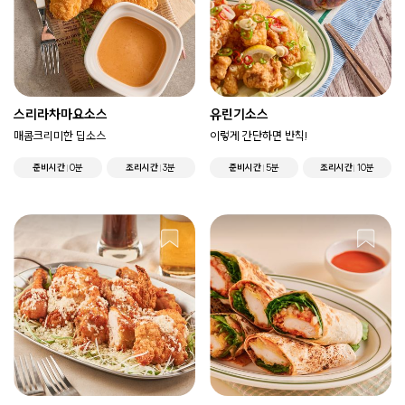
스리라차마요소스
유린기소스
매콤크리미한 딥소스
이렇게 간단하면 반칙!
준비시간
0분
조리시간
3분
준비시간
5분
조리시간
10분