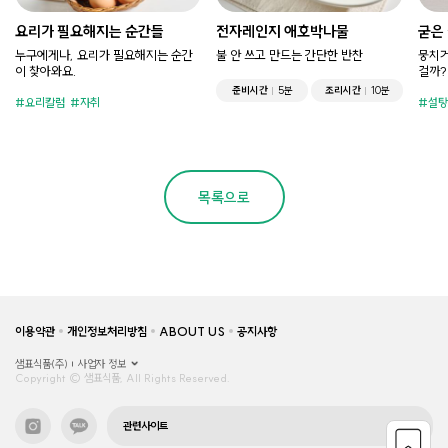
요리가 필요해지는 순간들
전자레인지 애호박나물
굳은
누구에게나, 요리가 필요해지는 순간
불 안 쓰고 만드는 간단한 반찬
뭉치거
이 찾아와요.
걸까?
준비시간
5분
조리시간
10분
요리칼럼
자취
설탕
목록으로
이용약관
개인정보처리방침
ABOUT US
공지사항
샘표식품(주)
사업자 정보
Copyright © 샘표식품, All Rights Reserved.
관련사이트