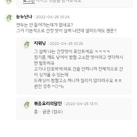
로그인
하시고 댓글을 남겨보세요.
눈누난나
2022-04-25 10:24
연두는 안 들어가는데가 없네요?
그거 기본적으로 간장 맛이 살짝 나던데 샐러드에도 괜춘?
지워닝
2022-04-25 10:25
그 살짝 나는 간장맛이 포인트예요 ㅋㅋㅋㅋ
참기름,깨도 넣어서 짭짤 고소한 맛이라고 생각하시
면 될듯혀유
고기나 단호박에 따로 간을 안하니까 전체적으로 간
이 싱거울 수 있는데
드레싱이 짭짤고소 하니까 질리지 않더라구요 ㅎㅎ
완전 강추 ^♡^b
볶음요리의달인
2022-04-25 13:11
흠… 글쿤 (접수)