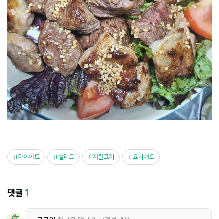
다이어트
샐러드
저탄고지
요리해요
댓글
1