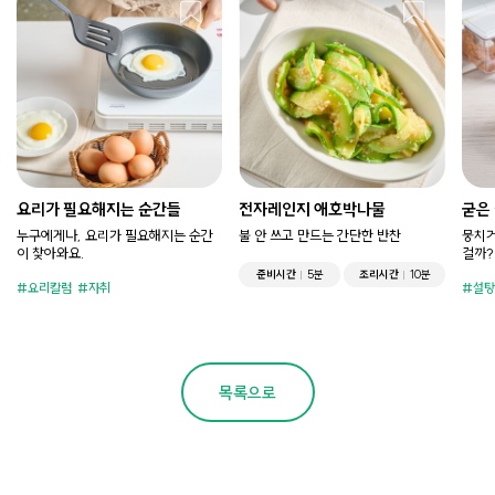
요리가 필요해지는 순간들
전자레인지 애호박나물
굳은
누구에게나, 요리가 필요해지는 순간
불 안 쓰고 만드는 간단한 반찬
뭉치거
이 찾아와요.
걸까?
준비시간
5분
조리시간
10분
요리칼럼
자취
설탕
목록으로