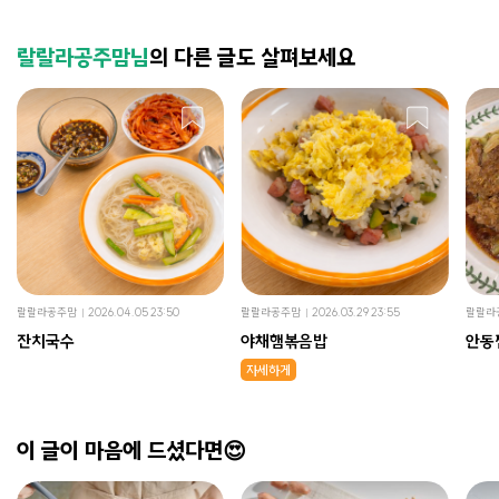
랄랄라공주맘님
의 다른 글도 살펴보세요
랄랄라공주맘
2026.04.05 23:50
랄랄라공주맘
2026.03.29 23:55
랄랄라
잔치국수
야채햄볶음밥
안동
자세하게
이 글이 마음에 드셨다면😍