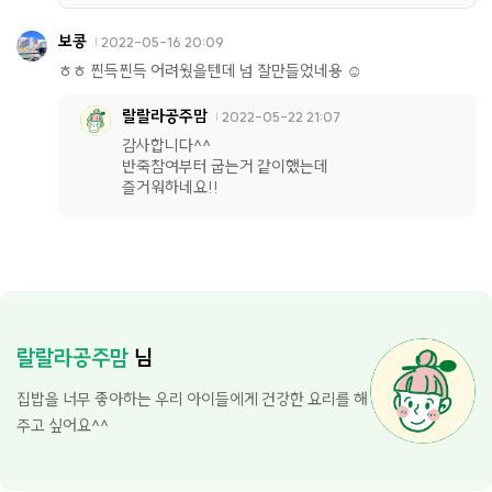
보콩
2022-05-16 20:09
ㅎㅎ 찐득찐득 어려웠을텐데 넘 잘만들었네용 ☺️
랄랄라공주맘
2022-05-22 21:07
감사합니다^^
반죽참여부터 굽는거 같이했는데
즐거워하네요!!
랄랄라공주맘
님
집밥을 너무 좋아하는 우리 아이들에게 건강한 요리를 해
주고 싶어요^^