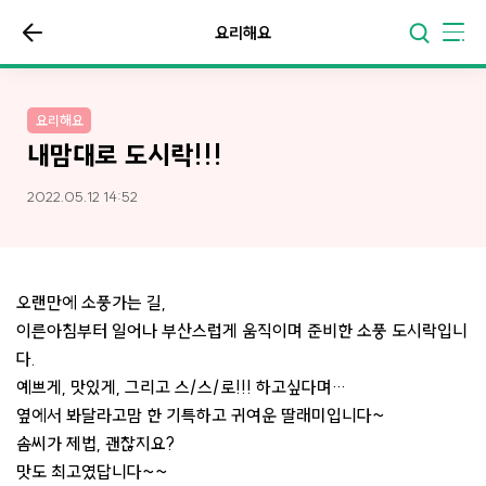
요리해요
요리해요
내맘대로 도시락!!!
2022.05.12 14:52
오랜만에 소풍가는 길,
이른아침부터 일어나 부산스럽게 움직이며 준비한 소풍 도시락입니
다.
예쁘게, 맛있게, 그리고 스/스/로!!! 하고싶다며…
옆에서 봐달라고맘 한 기특하고 귀여운 딸래미입니다~
솜씨가 제법, 괜찮지요?
맛도 최고였답니다~~