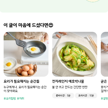
이 글이 마음에 드셨다면😍
요리가 필요해지는 순간들
전자레인지 애호박나물
굳은
누구에게나, 요리가 필요해지는 순간
불 안 쓰고 만드는 간단한 반찬
뭉치거
이 찾아와요.
걸까?
준비시간
5분
조리시간
10분
요리칼럼
자취
설탕