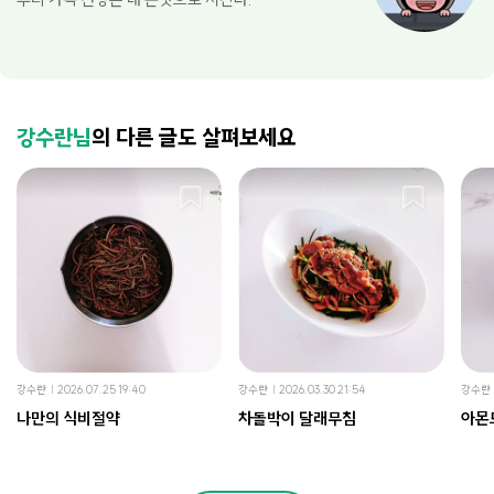
강수란님
의 다른 글도 살펴보세요
강수란
2026.07.25 19:40
강수란
2026.03.30 21:54
강수란
나만의 식비절약
차돌박이 달래무침
아몬