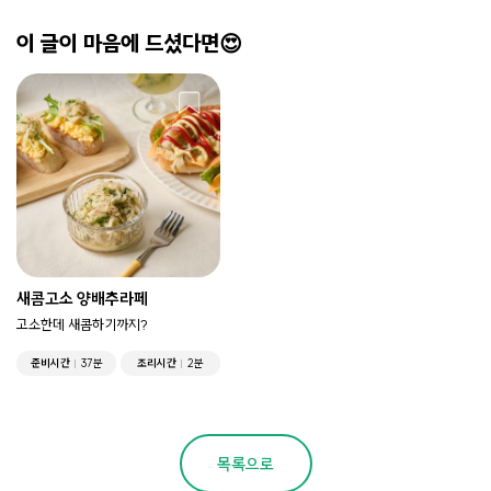
이 글이 마음에 드셨다면😍
새콤고소 양배추라페
고소한데 새콤하기까지?
준비시간
37분
조리시간
2분
목록으로