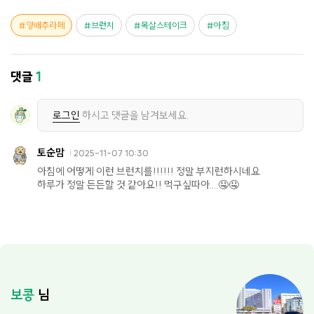
양배추라페
브런치
목살스테이크
아침
댓글
1
로그인
하시고 댓글을 남겨보세요.
토순맘
2025-11-07 10:30
아침에 어떻게 이런 브런치를!!!!!! 정말 부지런하시네요
하루가 정말 든든할 것 같아요!! 먹구싶따아....🤤🤤
보콩
님