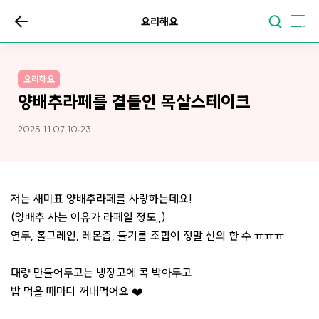
요리해요
요리해요
양배추라페를 곁들인 목살스테이크
2025.11.07 10:23
저는 새미표 양배추라페를 사랑하는데요!
(양배추 사는 이유가 라페일 정도,,)
연두, 홀그레인, 레몬즙, 들기름 조합이 정말 신의 한 수 ㅠㅠㅠ
대량 만들어두고는 냉장고에 콕 박아두고
밥 먹을 때마다 꺼내먹어요 ❤️