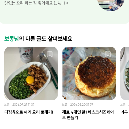
맛있는 요리 하는 걸 좋아해요 (｡•̀ᴗ-)✧
보콩님
의 다른 글도 살펴보세요
보콩
2026.07.29 11:07
보콩
2026.05.20 09:37
보콩
다짐육으로 여러 요리 뽀개기!
재료 4개면 끝! 바스크치즈케이
너무
크 만들기