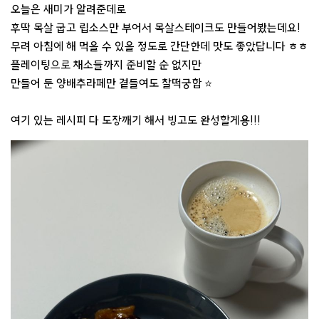
오늘은 새미가 알려준데로
후딱 목살 굽고 립소스만 부어서 목살스테이크도 만들어봤는데요!
무려 아침에 해 먹을 수 있을 정도로 간단한데 맛도 좋았답니다 ㅎㅎ
플레이팅으로 채소들까지 준비할 순 없지만
만들어 둔 양배추라페만 곁들여도 찰떡궁합 ⭐
여기 있는 레시피 다 도장깨기 해서 빙고도 완성할게용!!!