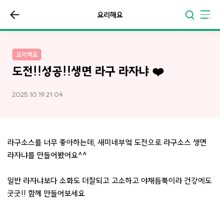
요리해요
요리해요
도전!!성공!!생면 라구 라자냐 ❤️
2025.10.19 21:04
라구소스를 너무 좋아하는데, 새미네부엌 도전으로 라구소스 생면
라자냐를 만들어봤어요^^
일반 라자냐보다 소화도 더잘되고 고소하고 야채듬뿍이라 건강에도
굿굿!! 함께 만들어보세요