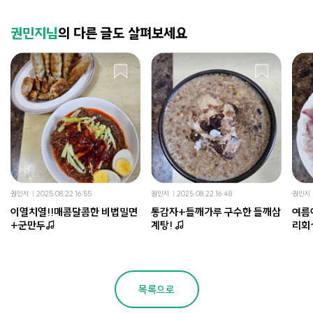
권민지님
의 다른 글도 살펴보세요
권민지
2025.08.22 16:55
권민지
2025.08.22 16:48
권민지
이열치열!!매콤달콤한 비법밀면
통감자+들깨가루 구수한 들깨삼
여름
+군만두♬
계탕! ♬
리회
목록으로