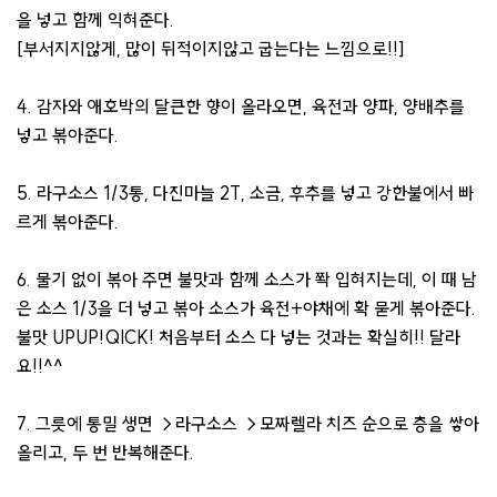
을 넣고 함께 익혀준다.
[부서지지않게, 많이 뒤적이지않고 굽는다는 느낌으로!!]
4. 감자와 애호박의 달큰한 향이 올라오면, 육전과 양파, 양배추를
넣고 볶아준다.
5. 라구소스 1/3통, 다진마늘 2T, 소금, 후추를 넣고 강한불에서 빠
르게 볶아준다.
6. 물기 없이 볶아 주면 불맛과 함께 소스가 쫙 입혀지는데, 이 때 남
은 소스 1/3을 더 넣고 볶아 소스가 육전+야채에 확 묻게 볶아준다.
불맛 UPUP!QICK! 처음부터 소스 다 넣는 것과는 확실히!! 달라
요!!^^
7. 그릇에 통밀 생면 →라구소스 →모짜렐라 치즈 순으로 층을 쌓아
올리고, 두 번 반복해준다.