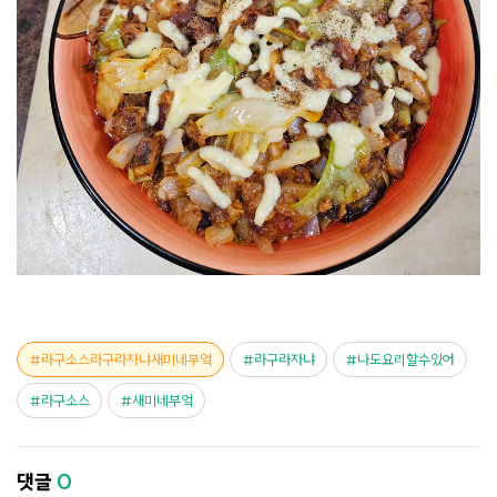
라구소스라구라자냐새미네부엌
라구라자냐
나도요리할수있어
라구소스
새미네부엌
댓글
0