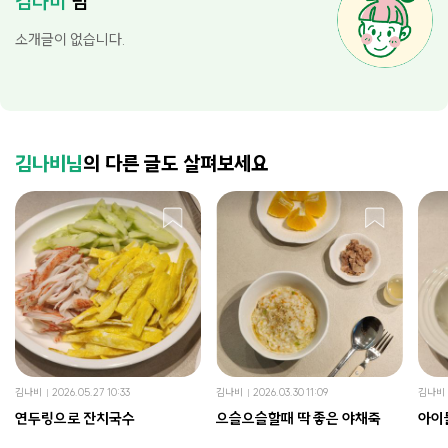
김나비
님
소개글이 없습니다.
김나비님
의 다른 글도 살펴보세요
김나비
2026.05.27 10:33
김나비
2026.03.30 11:09
김나비
연두링으로 잔치국수
으슬으슬할때 딱 좋은 야채죽
아이