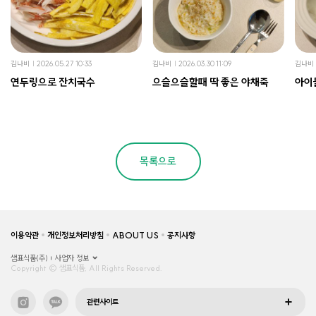
김나비
2026.05.27 10:33
김나비
2026.03.30 11:09
김나비
연두링으로 잔치국수
으슬으슬할때 딱 좋은 야채죽
아이
목록으로
이용약관
개인정보처리방침
ABOUT US
공지사항
샘표식품(주)
사업자 정보
Copyright © 샘표식품, All Rights Reserved.
관련사이트