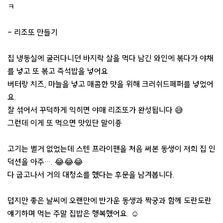
ㅋ
- 리조또 만들기
집 냉동실에 굴러다니던 바지락 살을 먹다 남긴 와인에 볶다가 야채
를 넣고 또 볶고 즉석밥을 넣어요
버터랑 치즈, 마늘을 넣고 매콤한 맛을 위해 크러쉬드페퍼를 넣었어
요.
잘 섞어서 꾸덕하게 익히면 야매 리조또가 완성됩니다 😅
그런데 이게 또 먹으면 맛있단 말이죵
고기는 별거 없었는데 스텐 프라이팬을 처음 써본 동생이 저희 집 인
덕션을 아주…. 😂😂😂
다 굽고나서 거의 대청소를 했다는 후문을 남겨봅니다.
덥지만 좋은 날씨에 오랜만에 반가운 동생과 짝궁과 함께 도란도란
얘기하며 먹는 주말 집밥은 행복했어요. ☺️