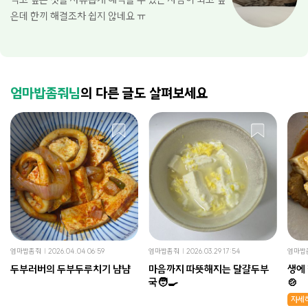
은데 한끼 해결조차 쉽지 않네요 ㅠ
엄마밥좀줘님
의 다른 글도 살펴보세요
엄마밥좀줘
2026.04.04 06:59
엄마밥좀줘
2026.03.29 17:54
엄마밥
두부러버의 두부두루치기 냠냠
마음까지 따뜻해지는 달걀두부
생에
국🧑‍🍳
🍲
자세