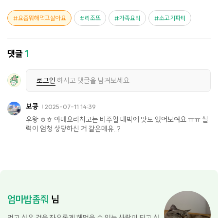
요즘뭐해먹고살아요
리조또
가족요리
소고기파티
댓글
1
로그인
하시고 댓글을 남겨보세요.
보콩
2025-07-11 14:39
우왕 ㅎㅎ 야매요리치고는 비주얼 대박에 맛도 있어보여요 ㅠㅠ 실
력이 엄청 상당하신 거 같은데유..?
엄마밥좀줘
님
먹고 싶은 것을 자유롭게 해먹을 수 있는 사람이 되고 싶