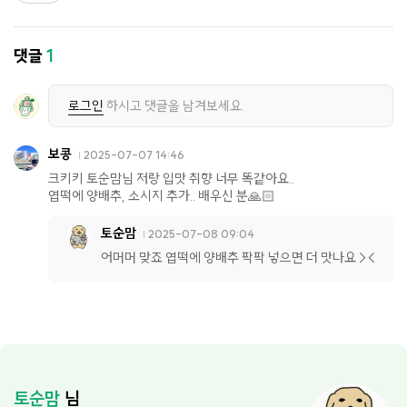
댓글
1
로그인
하시고 댓글을 남겨보세요.
보콩
2025-07-07 14:46
크키키 토순맘님 저랑 입맛 취향 너무 똑같아요..
엽떡에 양배추, 소시지 추가.. 배우신 분🙏🏻
토순맘
2025-07-08 09:04
어머머 맞죠 엽떡에 양배추 팍팍 넣으면 더 맛나요 ><
토순맘
님