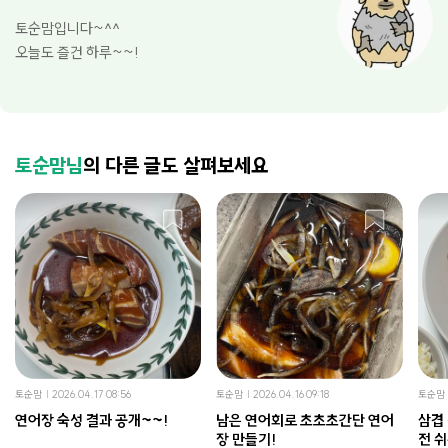
토순맘입니다~^^
오늘도 즐건 하루~~!
토순맘님
의 다른 글도 살펴보세요
토순맘
2026.04.17 08:56
토순맘
2026.04.16 09:18
토순맘
연어장 숙성 결과 공개~~!
남은 연어회로 초초초간단 연어
삼겹
장 만들기!
전 쉬