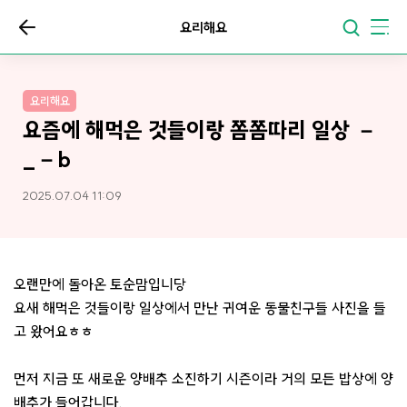
요리해요
요리해요
요즘에 해먹은 것들이랑 쫌쫌따리 일상 －
_－b
2025.07.04 11:09
오랜만에 돌아온 토순맘입니당
요새 해먹은 것들이랑 일상에서 만난 귀여운 동물친구들 사진을 들
고 왔어요ㅎㅎ
먼저 지금 또 새로운 양배추 소진하기 시즌이라 거의 모든 밥상에 양
배추가 들어갑니다.