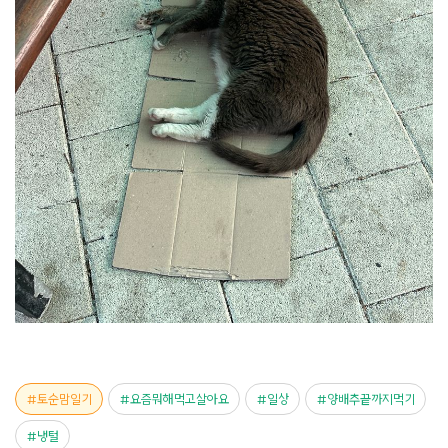
토순맘일기
요즘뭐해먹고살아요
일상
양배추끝까지먹기
냉털