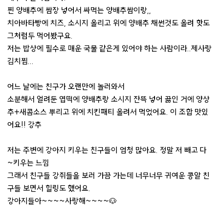
찐 양배추에 쌈장 넣어서 싸먹는 양배추쌈이랑,,
치아바타빵에 치즈, 소시지 올리고 위에 양배추 채썬것도 올려 핫도
그처럼두 먹어봤구요.
저는 밥상에 필수로 매운 국물 같은게 있어야 하는 사람이라..제사랑
김치찜...
어느 날에는 친구가 오랜만에 놀러와서
소분해서 얼려둔 엽떡에 양배추랑 소시지 잔뜩 넣어 끓인 거에 양상
추+새콤소스 뿌리고 위에 치킨패티 올려서 먹었어요. 이 조합 맛있
어요!! 강추
저는 주변에 강아지 키우는 친구들이 엄청 많아요. 정말 저 빼고 다
~키우는 느낌
그래서 친구들 강쥐들을 보러 가끔 가는데 너무너무 귀여운 콩알 친
구들 보면서 힐링도 했어요.
강아지들아~~~~사랑해~~~~🐶