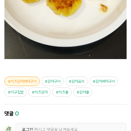
치즈감자버터구이
감자구이
감자요리
감자버터구이
지구집밥
치즈감자
치즈볼
감자볼
댓글
0
로그인
하시고 댓글을 남겨보세요.