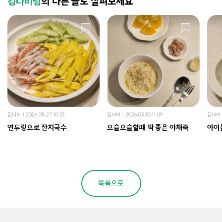
김나비님
의 다른 글도 살펴보세요
김나비
2026.05.27 10:33
김나비
2026.03.30 11:09
김나비
연두링으로 잔치국수
으슬으슬할때 딱 좋은 야채죽
아이
목록으로