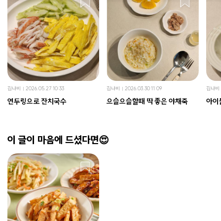
김나비
2026.05.27 10:33
김나비
2026.03.30 11:09
김나비
연두링으로 잔치국수
으슬으슬할때 딱 좋은 야채죽
아이
이 글이 마음에 드셨다면😍