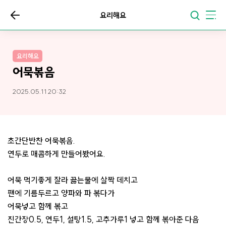
요리해요
요리해요
어묵볶음
2025.05.11 20:32
초간단반찬 어묵볶음.
연두로 매콤하게 만들어봤어요.
어묵 먹기좋게 잘라 끓는물에 살짝 데치고
팬에 기름두르고 양파와 파 볶다가
어묵넣고 함께 볶고
진간장0.5, 연두1, 설탕1.5, 고추가루1 넣고 함께 볶아준 다음