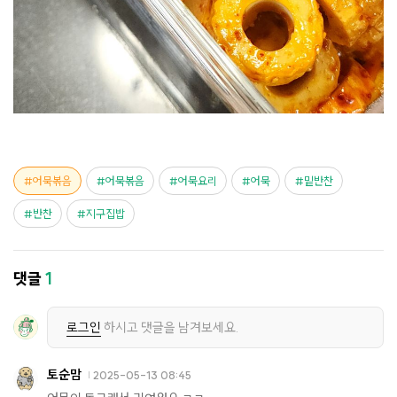
어묵볶음
어묵볶음
어묵요리
어묵
밑반찬
반찬
지구집밥
댓글
1
로그인
하시고 댓글을 남겨보세요.
토순맘
2025-05-13 08:45