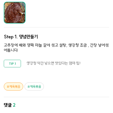
Step 1.
양념만들기
고추장에 배와 양파 마늘 갈아 섞고 설탕, 생강청 조금 , 간장 넣어섞
어둡니다
생강청 약간 넣으면 맛있다는 엄마 팁!
제육볶음
제육볶움
댓글
2