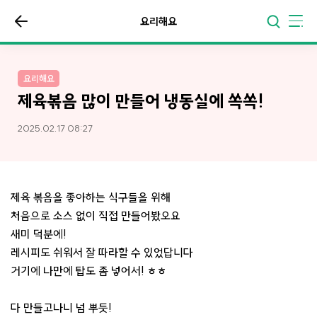
요리해요
요리해요
제육볶음 많이 만들어 냉동실에 쏙쏙!
2025.02.17 08:27
제육 볶음을 좋아하는 식구들을 위해
처음으로 소스 없이 직접 만들어봤오요
새미 덕분에!
레시피도 쉬워서 잘 따라할 수 있었답니다
거기에 나만에 탑도 좀 넣어서! ㅎㅎ
다 만들고나니 넘 뿌듯!