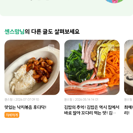
센스맘님
의 다른 글도 살펴보세요
센스맘
2026.07.07 09:10
센스맘
2026.05.14 14:01
센스맘
맛있는 낙지볶음 후다닥!
김밥의 추억! 김밥은 역시 집에서
최애! 진짜 너무 맛있는 키
바로 말아 꼬다리 먹는 맛! 김밥
리!
자세하게
만들기!