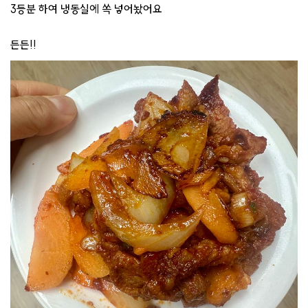
3등분 하여 냉동실에 쏙 넣어놨어요
든든!!