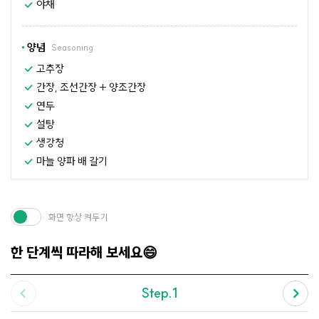
야채
양념
Seasoning
고추장
간장, 조선간장 + 양조간장
연두
설탕
생강청
마늘 양파 배 갈기
화면 항상 켜두기
한 단계씩 따라해 보세요😄
Step.1