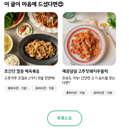
이 글이 마음에 드셨다면😍
초간단 깔끔 제육볶음
매콤달달 고추장돼지주물럭
고춧가루 조절로 2가지 맛을 한번에!
초보도 가능! 간단한 고기 요리를 찾는
다면?
준비시간
10분
조리시간
10분
준비시간
10분
조리시간
15분
목록으로