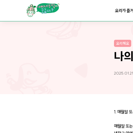
요리가
맛있어지는
부엌
요리가 즐
요리가
건강해지는
부엌
요리해요
요리가
쉬워지는
부엌
나의
2025.01.21
1. 매월말 
매월말 또는