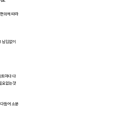
어요.
 편의에 따라
고 남김없이
이트마다 다
 필요없는것
 다듬어 소분