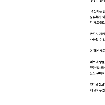
냉장고 앞에
냉장에는 반
분류해서 
각 재료들로
반드시 지키
사용할 수 
2. 장본 재
마트에 방문
양한 행사와
들도 구매하
인터넷장보기
해 넣어두면