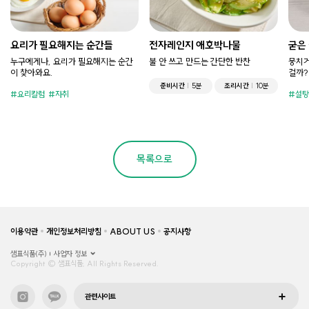
요리가 필요해지는 순간들
전자레인지 애호박나물
굳은
누구에게나, 요리가 필요해지는 순간
불 안 쓰고 만드는 간단한 반찬
뭉치거
이 찾아와요.
걸까?
준비시간
5분
조리시간
10분
요리칼럼
자취
설탕
목록으로
이용약관
개인정보처리방침
ABOUT US
공지사항
샘표식품(주)
사업자 정보
Copyright © 샘표식품, All Rights Reserved.
관련사이트