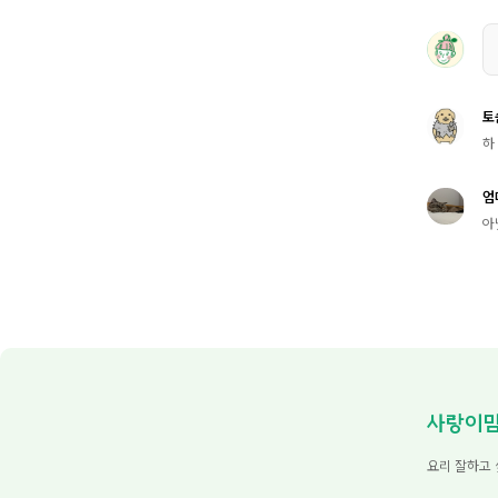
토
하 
엄
아
사랑이
요리 잘하고 