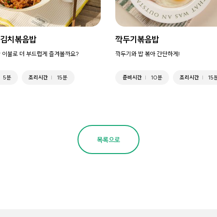
 김치볶음밥
깍두기볶음밥
 이불로 더 부드럽게 즐겨볼까요?
깍두기와 밥 볶아 간단하게!
5분
조리시간
15분
준비시간
10분
조리시간
15
목록으로