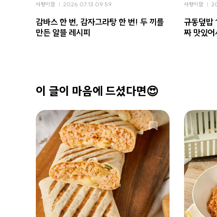
사랑이맘
2026.07.13 09:59
사랑이맘
2
감바스 한 번, 감자그라탕 한 번! 두 끼를
규동덮밥 
만든 알뜰 레시피
짜 맛있어
이 글이 마음에 드셨다면😍