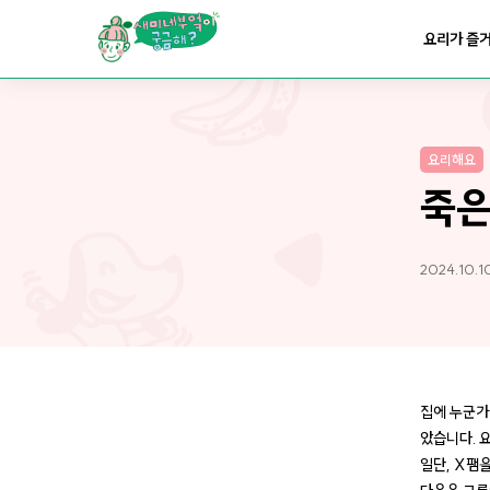
요리가
맛있어지는
부엌
요리가 즐
요리가
건강해지는
부엌
요리해요
요리가
쉬워지는
부엌
죽은
2024.10.1
집에 누군가
았습니다. 
일단, X팸