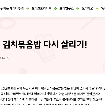
거워지는 새미네부엌
요리초보가이드
요리연구소
요리해요
W
 김치볶음밥 다시 살리기!
0 10:19
 (인권보호를 위해 누군가로 처리 🤣) 김치볶음밥을 했는데 맛이 없어서 정말 후라이팬
요즘 배추가 비싸서 금치인데 버리기 아까워 다시 한번 재창조를 하기로 결심했어요
을 잘게 잘라 후라이팬 가운데를 비워 가운데 후르륵 볶아줬어요 추가로 연두 한스푼!