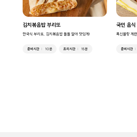
김치볶음밥 부리또
국민 음식
한국식 부리또, 김치볶음밥 돌돌 말아 맛있게!
폭신몰랑 계란
준비시간
10분
조리시간
15분
준비시간