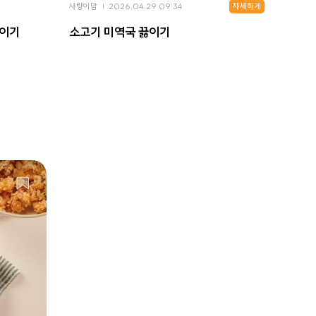
자세하게
사랑이맘
2026.04.29 09:34
사랑이맘
끓이기
소고기 미역국 끓이기
꽃게탕