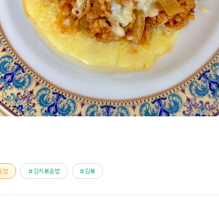
음밥
김치볶음밥
김볶